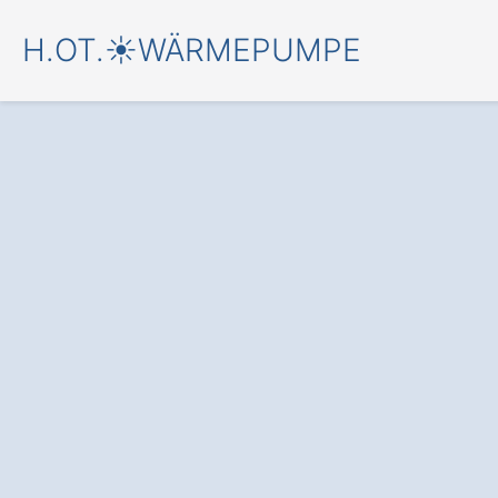
H.OT.☀️WÄRMEPUMPE
Jetzt starten, mit
Wärmepumpe in
und einem
kostenfreien An
für Wärmepumpen
✅ Unverbindlich & Kostenfrei
✅ Fundierte Beratung