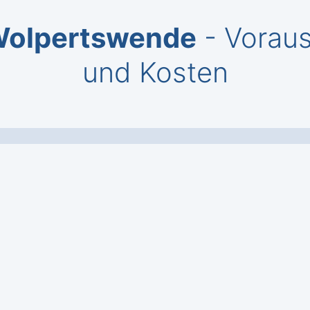
Wolpertswende
- Vorau
und Kosten