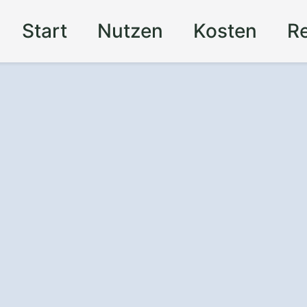
Start
Nutzen
Kosten
R
 einer
 Wolpertswende
gebot
von einem Fachbetrieb