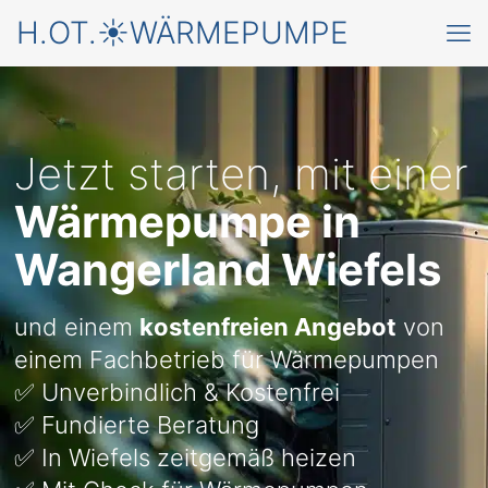
H.OT.☀️WÄRMEPUMPE
Jetzt starten, mit einer
Wärmepumpe in
Wangerland Wiefels
und einem
kostenfreien Angebot
von
einem Fachbetrieb für Wärmepumpen
✅ Unverbindlich & Kostenfrei
✅ Fundierte Beratung
✅ In Wiefels zeitgemäß heizen