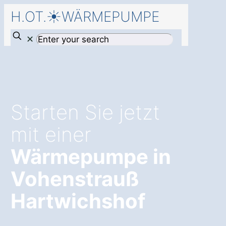
H.OT.☀️WÄRMEPUMPE
✕
Starten Sie jetzt
mit einer
Wärmepumpe in
Vohenstrauß
Hartwichshof