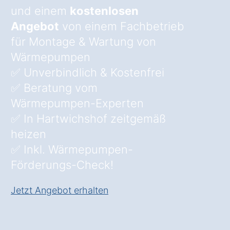
und einem
kostenlosen
Angebot
von einem Fachbetrieb
für Montage & Wartung von
Wärmepumpen
✅ Unverbindlich & Kostenfrei
✅ Beratung vom
Wärmepumpen-Experten
✅ In Hartwichshof zeitgemäß
heizen
✅ Inkl. Wärmepumpen-
Förderungs-Check!
Jetzt Angebot erhalten