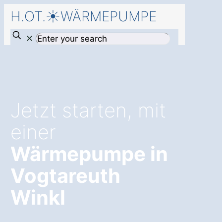
H.OT.☀️WÄRMEPUMPE
✕
Jetzt starten, mit
einer
Wärmepumpe in
Vogtareuth
Winkl