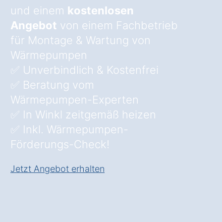
und einem
kostenlosen
Angebot
von einem Fachbetrieb
für Montage & Wartung von
Wärmepumpen
✅ Unverbindlich & Kostenfrei
✅ Beratung vom
Wärmepumpen-Experten
✅ In Winkl zeitgemäß heizen
✅ Inkl. Wärmepumpen-
Förderungs-Check!
Jetzt Angebot erhalten