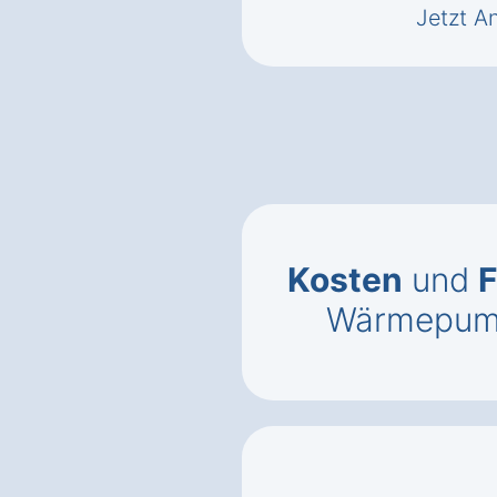
Jetzt A
Kosten
und
F
Wärmepump