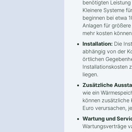
benötigten Leistun
Kleinere Systeme fü
beginnen bei etwa 1
Anlagen für größere
mehr kosten können
Installation:
Die Inst
abhängig von der Ko
örtlichen Gegebenhei
Installationskosten
liegen.
Zusätzliche Aussta
wie ein Wärmespeic
können zusätzliche 
Euro verursachen, j
Wartung und Servi
Wartungsverträge var