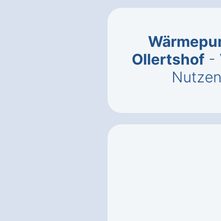
Wärmepum
Ollertshof
- 
Nutzen