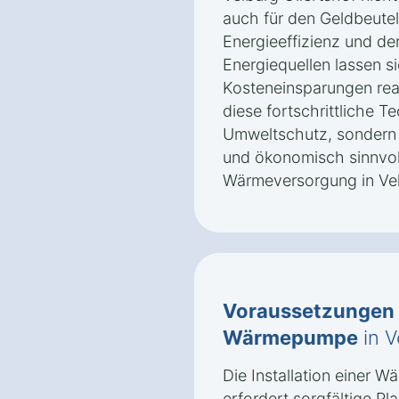
auch für den Geldbeutel
Energieeffizienz und de
Energiequellen lassen si
Kosteneinsparungen real
diese fortschrittliche T
Umweltschutz, sondern 
und ökonomisch sinnvol
Wärmeversorgung in Vel
Voraussetzungen
Wärmepumpe
in V
Die Installation einer 
erfordert sorgfältige P