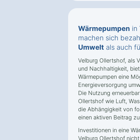
Wärmepumpen
in 
machen sich bezahl
Umwelt
als auch f
Velburg Ollertshof, als 
und Nachhaltigkeit, biet
Wärmepumpen eine Mögli
Energieversorgung umwel
Die Nutzung erneuerbare
Ollertshof wie Luft, Wa
die Abhängigkeit von fos
einen aktiven Beitrag z
Investitionen in eine W
Velburg Ollertshof nicht