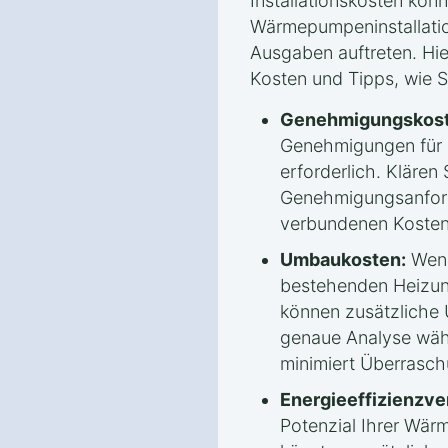
Installationskosten könn
Wärmepumpeninstallatio
Ausgaben auftreten. Hie
Kosten und Tipps, wie 
Genehmigungskost
Genehmigungen für
erforderlich. Klären 
Genehmigungsanford
verbundenen Kosten
Umbaukosten:
Wenn
bestehenden Heizun
können zusätzliche
genaue Analyse wäh
minimiert Überrasc
Energieeffizienzv
Potenzial Ihrer Wä