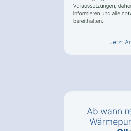
Voraussetzungen, daher 
informieren und alle no
bereithalten.
Jetzt A
Ab wann re
Wärmepu