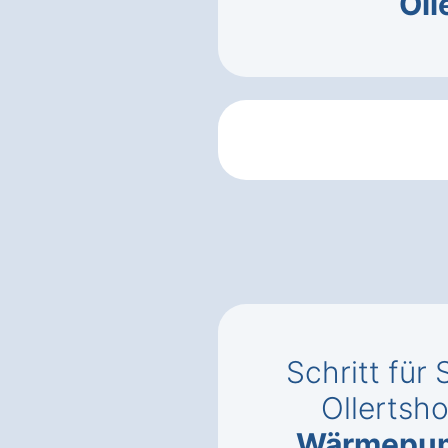
Oll
Schritt für 
Ollertsh
Wärmepu