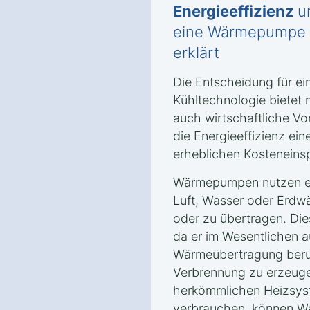
Energieeffizienz
u
eine Wärmepumpe in
erklärt
Die Entscheidung für e
Kühltechnologie bietet 
auch wirtschaftliche Vor
die Energieeffizienz ei
erheblichen Kosteneins
Wärmepumpen nutzen er
Luft, Wasser oder Erd
oder zu übertragen. Dies
da er im Wesentlichen a
Wärmeübertragung beru
Verbrennung zu erzeuge
herkömmlichen Heizsyst
verbrauchen, können W