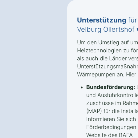
Unterstützung
für
Velburg Ollertshof
Um den Umstieg auf umw
Heiztechnologien zu fö
als auch die Länder ve
Unterstützungsmaßnah
Wärmepumpen an. Hier s
Bundesförderung:
D
und Ausfuhrkontrolle
Zuschüsse im Rahm
(MAP) für die Insta
Informieren Sie sich 
Förderbedingungen u
Website des BAFA -