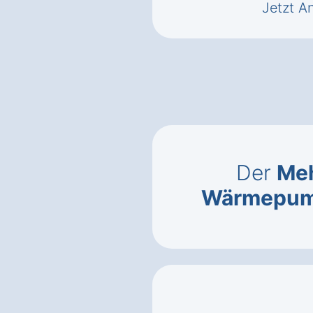
Jetzt A
Der
Meh
Wärmepu