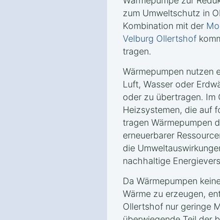
Wärmepumpe zur Reduk
zum Umweltschutz in Oll
Kombination mit der
Mon
Velburg Ollertshof
kommt
tragen.
Wärmepumpen nutzen er
Luft, Wasser oder Erd
oder zu übertragen. Im
Heizsystemen, die auf f
tragen Wärmepumpen da
erneuerbarer Ressourcen
die Umweltauswirkungen
nachhaltige Energievers
Da Wärmepumpen keine 
Wärme zu erzeugen, ents
Ollertshof nur geringe
überwiegende Teil der 