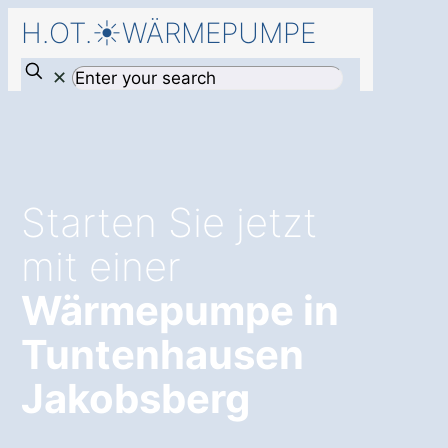
H.OT.☀️WÄRMEPUMPE
✕
Starten Sie jetzt
mit einer
Wärmepumpe in
Tuntenhausen
Jakobsberg