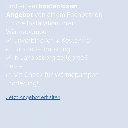
und einem
kostenlosen
Angebot
von einem Fachbetrieb
für die Installation Ihrer
Wärmepumpe
✅ Unverbindlich & Kostenfrei
✅ Fundierte Beratung
✅ In Jakobsberg zeitgemäß
heizen
✅ Mit Check für Wärmepumpen-
Förderung!
Jetzt Angebot erhalten