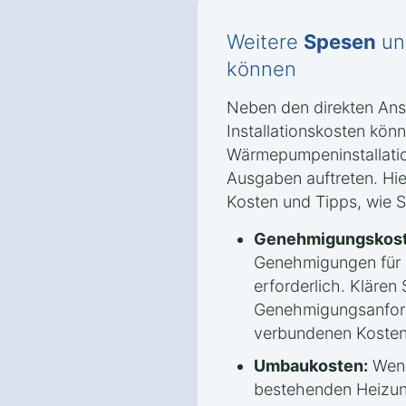
Weitere
Spesen
un
können
Neben den direkten An
Installationskosten könn
Wärmepumpeninstallatio
Ausgaben auftreten. Hie
Kosten und Tipps, wie 
Genehmigungskost
Genehmigungen für
erforderlich. Klären 
Genehmigungsanford
verbundenen Kosten
Umbaukosten:
Wenn
bestehenden Heizun