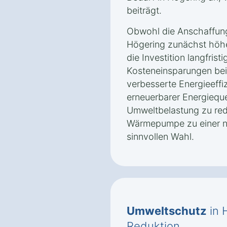
beiträgt.
Obwohl die Anschaffun
Högering zunächst höher
die Investition langfrist
Kosteneinsparungen bei
verbesserte Energieeffi
erneuerbarer Energieque
Umweltbelastung zu re
Wärmepumpe zu einer na
sinnvollen Wahl.
Umweltschutz
in 
Reduktion