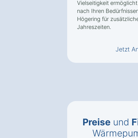
Vielseitigkeit ermöglic
nach Ihren Bedürfnissen
Högering für zusätzliche
Jahreszeiten.
Jetzt A
Preise
und
F
Wärmepump