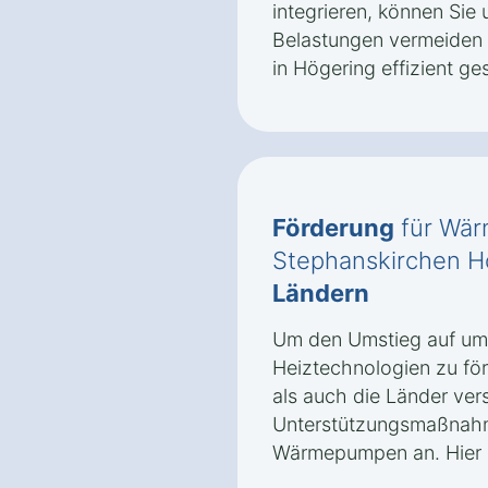
integrieren, können Sie 
Belastungen vermeiden
in Högering effizient ges
Förderung
für Wär
Stephanskirchen H
Ländern
Um den Umstieg auf umw
Heiztechnologien zu fö
als auch die Länder ve
Unterstützungsmaßnah
Wärmepumpen an. Hier s