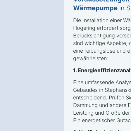
Wärmepumpe
in S
Die Installation einer 
Högering erfordert sorg
Berücksichtigung versc
sind wichtige Aspekte, 
eine reibungslose und eff
gewährleisten:
1. Energieeffizienzan
Eine umfassende Analyse
Gebäudes in Stephanski
entscheidend. Prüfen S
Dämmung und andere Fa
Leistung und Größe de
Ein energetischer Gutach