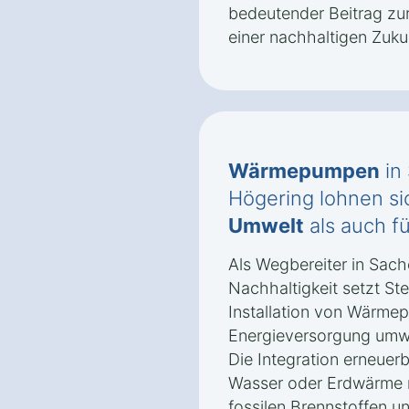
bedeutender Beitrag zur
einer nachhaltigen Zuku
Wärmepumpen
in
Högering lohnen sic
Umwelt
als auch f
Als Wegbereiter in Sac
Nachhaltigkeit setzt St
Installation von Wärme
Energieversorgung umwel
Die Integration erneuerb
Wasser oder Erdwärme r
fossilen Brennstoffen un