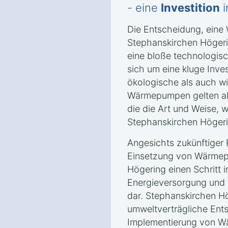
- eine
Investition
i
Die Entscheidung, ein
Stephanskirchen Högerin
eine bloße technologis
sich um eine kluge Inves
ökologische als auch wir
Wärmepumpen gelten als
die die Art und Weise, w
Stephanskirchen Högerin
Angesichts zukünftiger P
Einsetzung von Wärmep
Högering einen Schritt 
Energieversorgung und f
dar. Stephanskirchen Hö
umweltverträgliche Ent
Implementierung von W