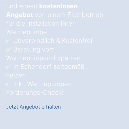
und einem
kostenlosen
Angebot
von einem Fachbetrieb
für die Installation Ihrer
Wärmepumpe
✅ Unverbindlich & Kostenfrei
✅ Beratung vom
Wärmepumpen-Experten
✅ In Echendorf zeitgemäß
heizen
✅ Inkl. Wärmepumpen-
Förderungs-Check!
Jetzt Angebot erhalten