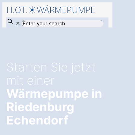
H.OT.☀️WÄRMEPUMPE
✕
Starten Sie jetzt
mit einer
Wärmepumpe in
Riedenburg
Echendorf