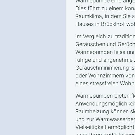
Wärmepumpe eine angen
Dies führt zu einem ko
Raumklima, in dem Sie s
Hauses in Brücklhof wo
Im Vergleich zu traditio
Geräuschen und Gerüche
Wärmepumpen leise und 
ruhige und angenehme 
Geräuschminimierung is
oder Wohnzimmern von V
eines stressfreien Wohn
Wärmepumpen bieten fle
Anwendungsmöglichkeite
Raumheizung können si
und zur Warmwasserbere
Vielseitigkeit ermöglic
nach Ihren Bedürfnissen