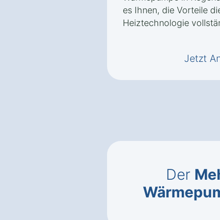
es Ihnen, die Vorteile d
Heiztechnologie vollstä
Jetzt A
Der
Meh
Wärmepu