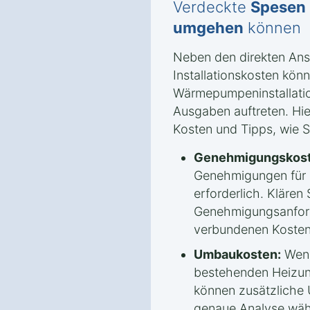
Verdeckte
Spesen
umgehen
können
Neben den direkten An
Installationskosten könn
Wärmepumpeninstallatio
Ausgaben auftreten. Hie
Kosten und Tipps, wie 
Genehmigungskost
Genehmigungen für
erforderlich. Klären 
Genehmigungsanford
verbundenen Kosten
Umbaukosten:
Wenn
bestehenden Heizun
können zusätzliche
genaue Analyse wäh