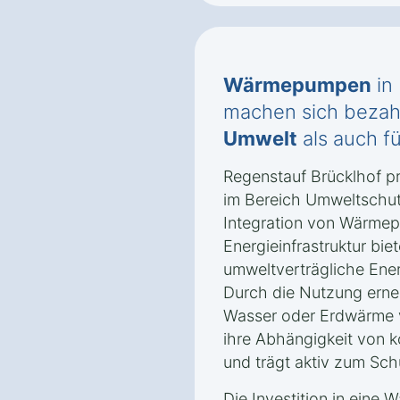
Wärmepumpen
in
machen sich bezahl
Umwelt
als auch f
Regenstauf Brücklhof prä
im Bereich Umweltschut
Integration von Wärmep
Energieinfrastruktur biet
umweltverträgliche Ene
Durch die Nutzung erne
Wasser oder Erdwärme v
ihre Abhängigkeit von k
und trägt aktiv zum Sch
Die Investition in eine