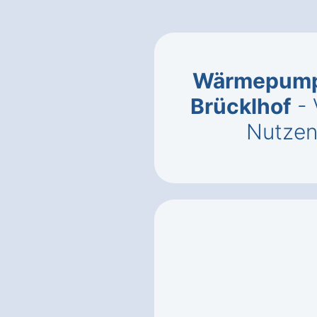
Wärmepumpe
Brücklhof
- 
Nutzen