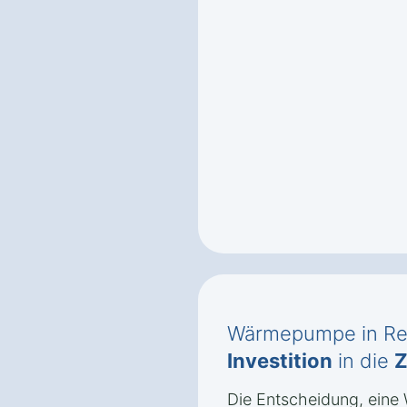
Wärmepumpe in Reg
Investition
in die
Z
Die Entscheidung, ein