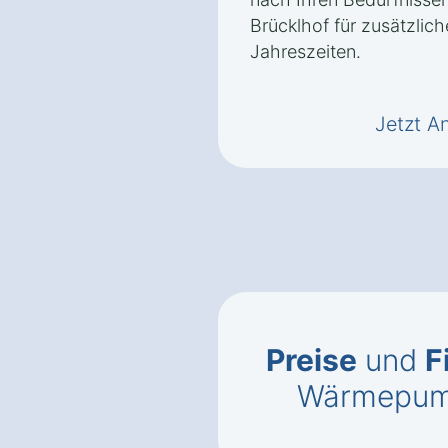
Brücklhof für zusätzlich
Jahreszeiten.
Jetzt A
Preise
und
F
Wärmepump