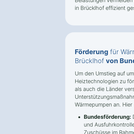
Belastungen vermeiden
in Brücklhof effizient ge
Förderung
für Wär
Brücklhof
von Bun
Um den Umstieg auf umw
Heiztechnologien zu fö
als auch die Länder ve
Unterstützungsmaßnah
Wärmepumpen an. Hier s
Bundesförderung:
D
und Ausfuhrkontrolle
Zuschüsse im Rahm