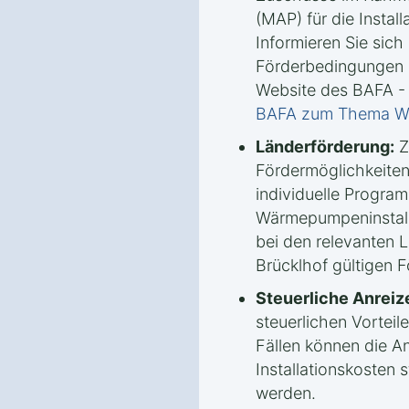
(MAP) für die Insta
Informieren Sie sich 
Förderbedingungen u
Website des BAFA -
BAFA zum Thema 
Länderförderung:
Z
Fördermöglichkeiten
individuelle Progra
Wärmepumpeninstalla
bei den relevanten 
Brücklhof gültigen F
Steuerliche Anreiz
steuerlichen Vorteile
Fällen können die A
Installationskosten 
werden.