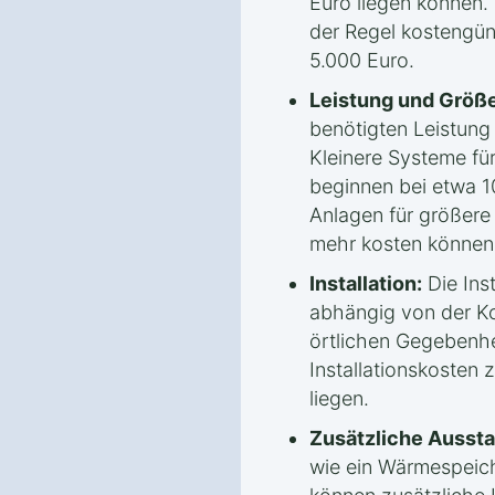
Euro liegen können.
der Regel kostengün
5.000 Euro.
Leistung und Größe
benötigten Leistun
Kleinere Systeme fü
beginnen bei etwa 1
Anlagen für größere
mehr kosten können
Installation:
Die Inst
abhängig von der Ko
örtlichen Gegebenhe
Installationskosten
liegen.
Zusätzliche Aussta
wie ein Wärmespeic