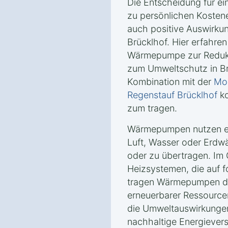
Die Entscheidung für e
zu persönlichen Kosten
auch positive Auswirkun
Brücklhof. Hier erfahren
Wärmepumpe zur Reduk
zum Umweltschutz in Brü
Kombination mit der
Mon
Regenstauf Brücklhof
ko
zum tragen.
Wärmepumpen nutzen er
Luft, Wasser oder Erd
oder zu übertragen. Im
Heizsystemen, die auf f
tragen Wärmepumpen da
erneuerbarer Ressourcen
die Umweltauswirkungen
nachhaltige Energievers