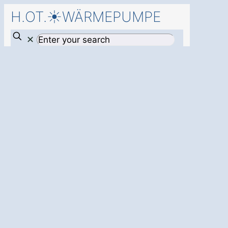
H.OT.☀️WÄRMEPUMPE
✕
Starten Sie jetzt
mit einer
Wärmepumpe in
Pfaffenhofen
Pernzhof