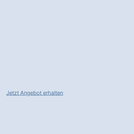
und einem
kostenfreien
Angebot
von einem Fachbetrieb
für Wärmepumpen
✅ Unverbindlich & Kostenfrei
✅ Beratung vom
Wärmepumpen-Experten
✅ In Pernzhof zeitgemäß heizen
✅ Inkl. Wärmepumpen-
Förderungs-Check!
Jetzt Angebot erhalten