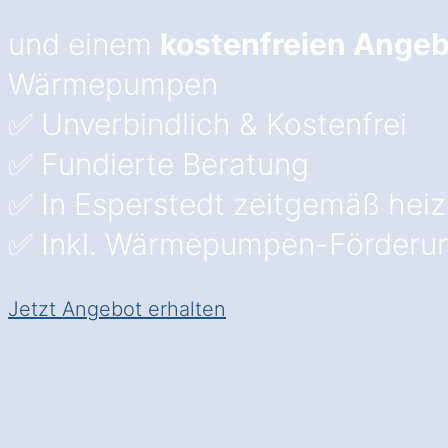
und einem
kostenfreien Angeb
Wärmepumpen
✅ Unverbindlich & Kostenfrei
✅ Fundierte Beratung
✅ In Esperstedt zeitgemäß hei
✅ Inkl. Wärmepumpen-Förderu
Jetzt Angebot erhalten