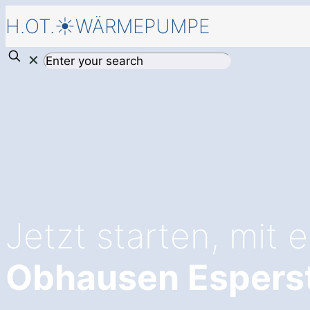
H.OT.☀️WÄRMEPUMPE
✕
Jetzt starten, mit 
Obhausen Espers