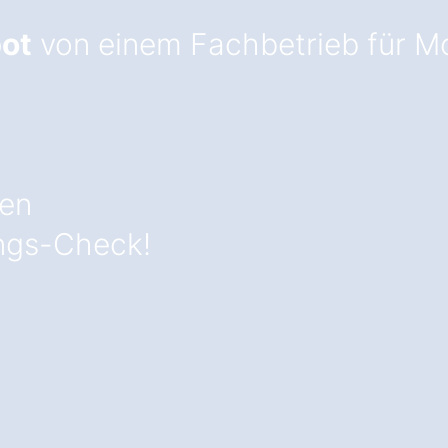
ot
von einem Fachbetrieb für M
zen
ngs-Check!