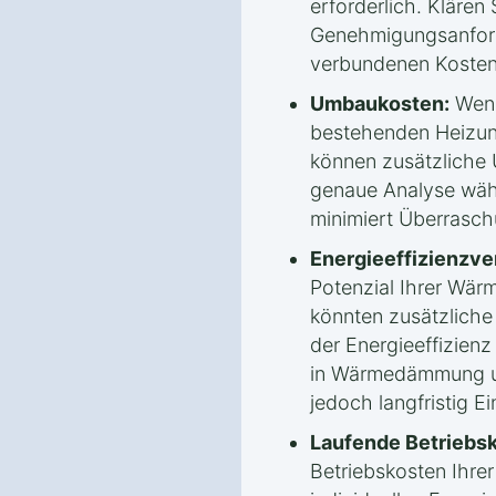
erforderlich. Klären 
Genehmigungsanford
verbundenen Kosten
Umbaukosten:
Wenn
bestehenden Heizun
können zusätzliche
genaue Analyse wäh
minimiert Überrasc
Energieeffizienzv
Potenzial Ihrer Wä
könnten zusätzlich
der Energieeffizienz 
in Wärmedämmung un
jedoch langfristig E
Laufende Betriebs
Betriebskosten Ihr