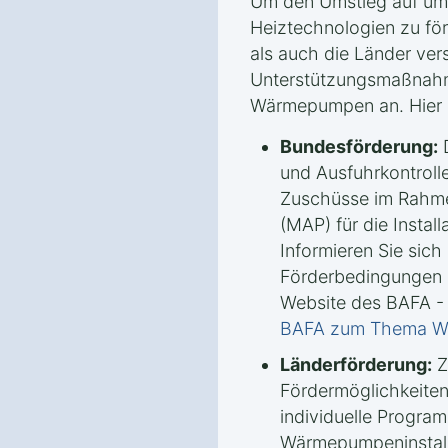
Um den Umstieg auf umw
Heiztechnologien zu fö
als auch die Länder ve
Unterstützungsmaßnah
Wärmepumpen an. Hier s
Bundesförderung:
D
und Ausfuhrkontrolle
Zuschüsse im Rahm
(MAP) für die Insta
Informieren Sie sich 
Förderbedingungen u
Website des BAFA -
BAFA zum Thema 
Länderförderung:
Z
Fördermöglichkeiten
individuelle Progra
Wärmepumpeninstalla