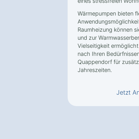
eines stressfreien Wohn
Wärmepumpen bieten fle
Anwendungsmöglichkeite
Raumheizung können si
und zur Warmwasserbere
Vielseitigkeit ermöglic
nach Ihren Bedürfnissen
Quappendorf für zusätzl
Jahreszeiten.
Jetzt A