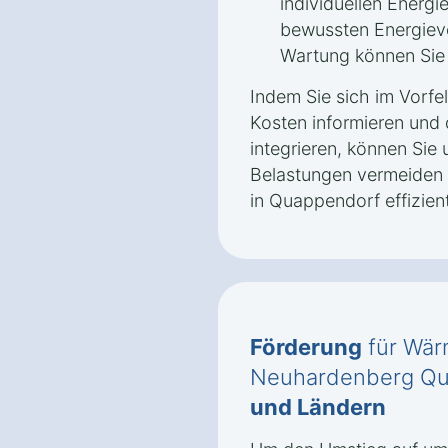
individuellen Energ
bewussten Energiev
Wartung können Sie l
Indem Sie sich im Vorfe
Kosten informieren und 
integrieren, können Sie 
Belastungen vermeiden
in Quappendorf effizient
Förderung
für Wär
Neuhardenberg Q
und Ländern