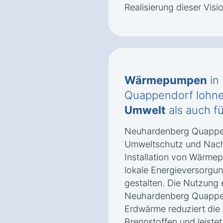
Realisierung dieser Visi
Wärmepumpen
in
Quappendorf lohnen
Umwelt
als auch f
Neuhardenberg Quappend
Umweltschutz und Nachha
Installation von Wärmep
lokale Energieversorgun
gestalten. Die Nutzung 
Neuhardenberg Quappen
Erdwärme reduziert die 
Brennstoffen und leiste