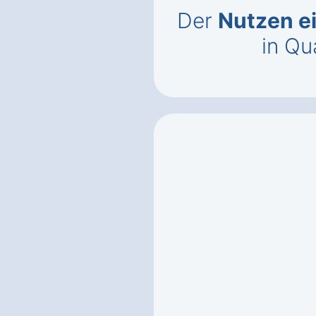
Der
Nutzen e
in Q