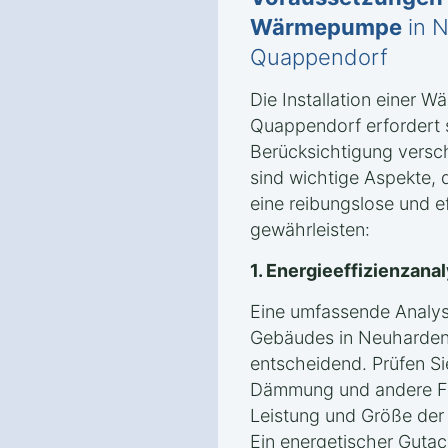
Wärmepumpe
in 
Quappendorf
Die Installation einer
Quappendorf erfordert s
Berücksichtigung versc
sind wichtige Aspekte, 
eine reibungslose und eff
gewährleisten:
1. Energieeffizienzan
Eine umfassende Analyse
Gebäudes in Neuharden
entscheidend. Prüfen S
Dämmung und andere Fa
Leistung und Größe de
Ein energetischer Gutach