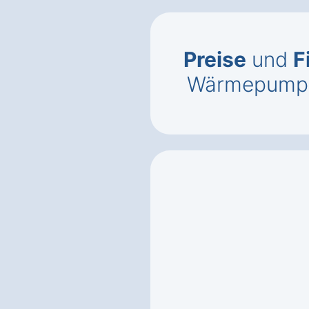
Preise
und
F
Wärmepumpe