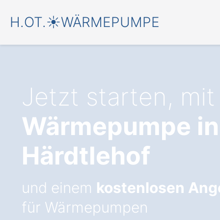
H.OT.☀️WÄRMEPUMPE
Jetzt starten, mit
Wärmepumpe in
Härdtlehof
und einem
kostenlosen Ang
für Wärmepumpen