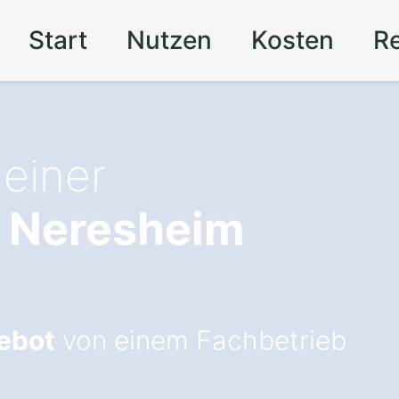
Start
Nutzen
Kosten
R
 einer
 Neresheim
ebot
von einem Fachbetrieb