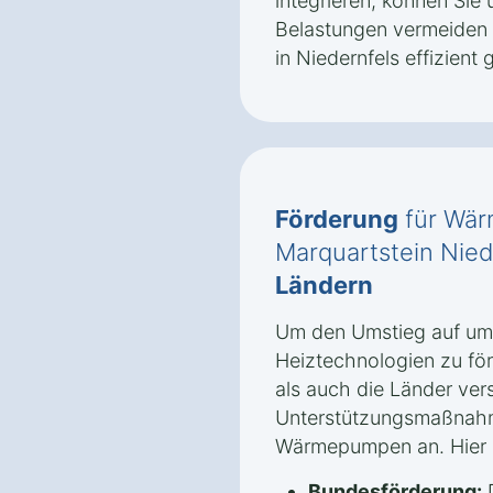
integrieren, können Sie 
Belastungen vermeiden
in Niedernfels effizient 
Förderung
für Wär
Marquartstein Nie
Ländern
Um den Umstieg auf umw
Heiztechnologien zu fö
als auch die Länder ve
Unterstützungsmaßnah
Wärmepumpen an. Hier s
Bundesförderung:
D