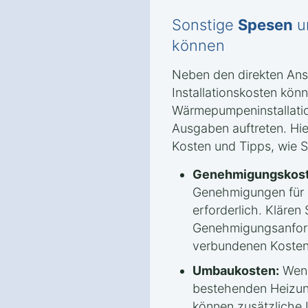
Sonstige
Spesen
u
können
Neben den direkten An
Installationskosten könn
Wärmepumpeninstallatio
Ausgaben auftreten. Hie
Kosten und Tipps, wie 
Genehmigungskost
Genehmigungen für
erforderlich. Klären 
Genehmigungsanford
verbundenen Kosten
Umbaukosten:
Wenn
bestehenden Heizun
können zusätzliche