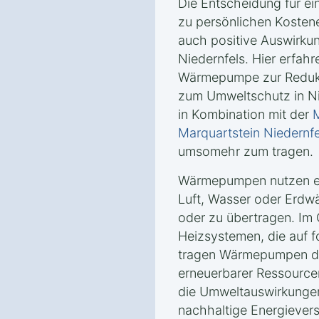
Die Entscheidung für e
zu persönlichen Kosten
auch positive Auswirkun
Niedernfels. Hier erfahr
Wärmepumpe zur Reduk
zum Umweltschutz in Ni
in Kombination mit der
M
Marquartstein Niedernfe
umsomehr zum tragen.
Wärmepumpen nutzen er
Luft, Wasser oder Erd
oder zu übertragen. Im
Heizsystemen, die auf f
tragen Wärmepumpen da
erneuerbarer Ressourcen
die Umweltauswirkungen
nachhaltige Energievers