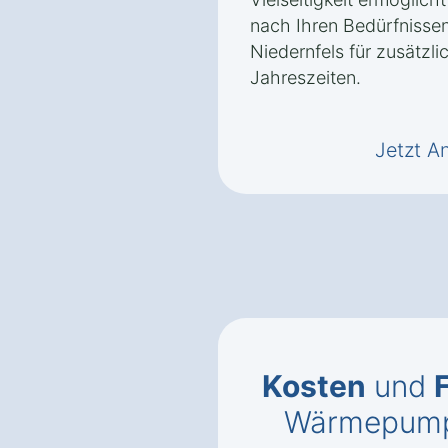
nach Ihren Bedürfnissen
Niedernfels für zusätzli
Jahreszeiten.
Jetzt A
Kosten
und
Wärmepumpe