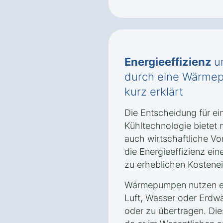
Energieeffizienz
u
durch eine Wärmep
kurz erklärt
Die Entscheidung für e
Kühltechnologie bietet 
auch wirtschaftliche Vor
die Energieeffizienz ei
zu erheblichen Kostene
Wärmepumpen nutzen er
Luft, Wasser oder Erd
oder zu übertragen. Dies