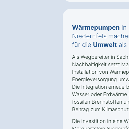
Wärmepumpen
in
Niedernfels machen
für die
Umwelt
als
Als Wegbereiter in Sac
Nachhaltigkeit setzt Ma
Installation von Wärme
Energieversorgung umwel
Die Integration erneuerb
Wasser oder Erdwärme r
fossilen Brennstoffen un
Beitrag zum Klimaschutz
Die Investition in eine
Marquartstein Niedernfe