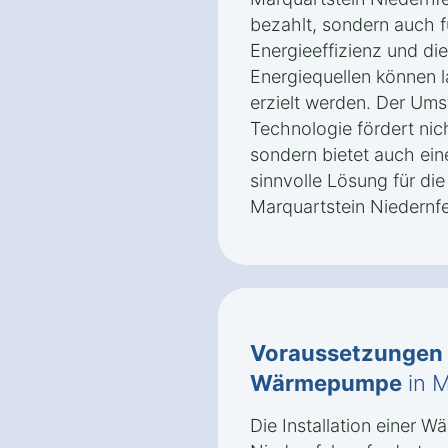
bezahlt, sondern auch f
Energieeffizienz und di
Energiequellen können l
erzielt werden. Der Ums
Technologie fördert ni
sondern bietet auch ei
sinnvolle Lösung für di
Marquartstein Niedernfe
Voraussetzungen
Wärmepumpe
in M
Die Installation einer 