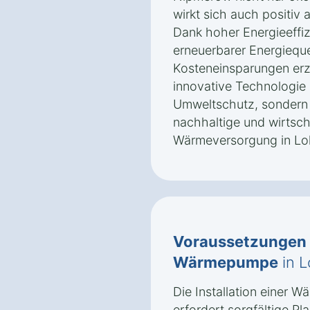
wirkt sich auch positiv a
Dank hoher Energieeffi
erneuerbarer Energiequel
Kosteneinsparungen erzi
innovative Technologie 
Umweltschutz, sondern 
nachhaltige und wirtscha
Wärmeversorgung in L
Voraussetzungen
Wärmepumpe
in 
Die Installation einer
erfordert sorgfältige P