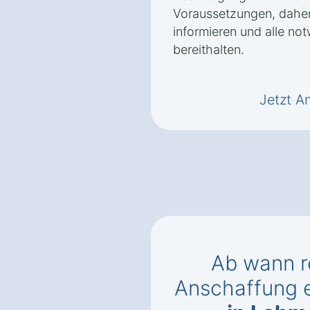
Voraussetzungen, daher 
informieren und alle no
bereithalten.
Jetzt A
Ab wann r
Anschaffung 