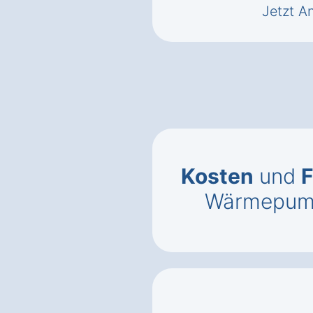
Jetzt A
Kosten
und
F
Wärmepump