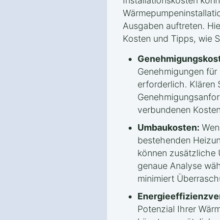
Installationskosten könn
Wärmepumpeninstallati
Ausgaben auftreten. Hie
Kosten und Tipps, wie 
Genehmigungskost
Genehmigungen für
erforderlich. Klären 
Genehmigungsanford
verbundenen Kosten
Umbaukosten:
Wenn
bestehenden Heizun
können zusätzliche
genaue Analyse wäh
minimiert Überrasc
Energieeffizienzv
Potenzial Ihrer Wä