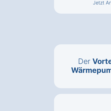
Jetzt A
Der
Vorte
Wärmepu