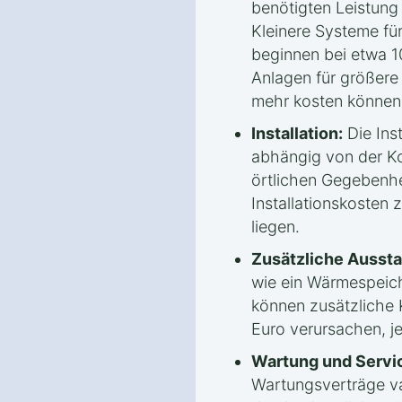
benötigten Leistun
Kleinere Systeme fü
beginnen bei etwa 1
Anlagen für größere
mehr kosten können
Installation:
Die Inst
abhängig von der Ko
örtlichen Gegebenhe
Installationskosten
liegen.
Zusätzliche Aussta
wie ein Wärmespeic
können zusätzliche 
Euro verursachen, j
Wartung und Servi
Wartungsverträge var