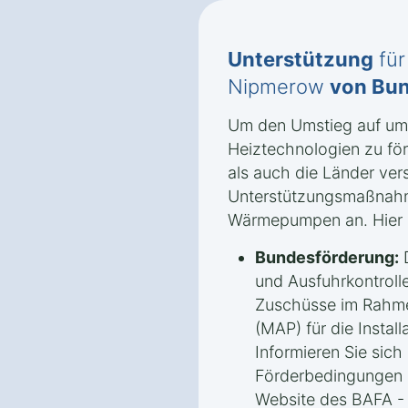
Unterstützung
für
Nipmerow
von Bun
Um den Umstieg auf umw
Heiztechnologien zu fö
als auch die Länder ve
Unterstützungsmaßnah
Wärmepumpen an. Hier s
Bundesförderung:
D
und Ausfuhrkontrolle
Zuschüsse im Rahm
(MAP) für die Insta
Informieren Sie sich 
Förderbedingungen u
Website des BAFA -