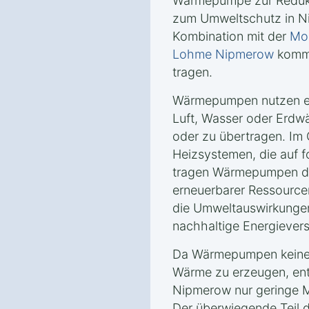
Wärmepumpe zur Reduk
zum Umweltschutz in Ni
Kombination mit der
Mon
Lohme Nipmerow
kommt
tragen.
Wärmepumpen nutzen er
Luft, Wasser oder Erd
oder zu übertragen. Im
Heizsystemen, die auf f
tragen Wärmepumpen da
erneuerbarer Ressourcen
die Umweltauswirkungen
nachhaltige Energiever
Da Wärmepumpen keine 
Wärme zu erzeugen, ents
Nipmerow nur geringe 
Der überwiegende Teil 