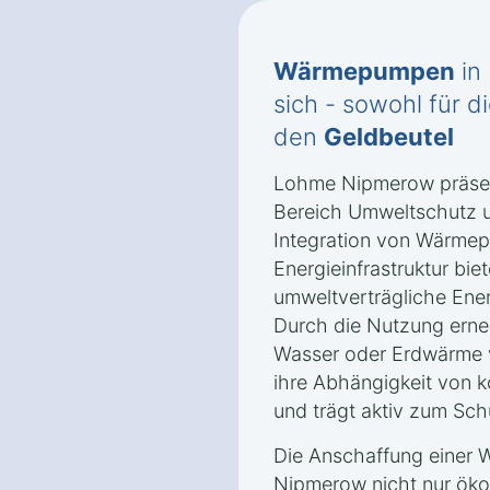
Wärmepumpen
in
sich - sowohl für d
den
Geldbeutel
Lohme Nipmerow präsenti
Bereich Umweltschutz u
Integration von Wärmep
Energieinfrastruktur biet
umweltverträgliche Ene
Durch die Nutzung erne
Wasser oder Erdwärme 
ihre Abhängigkeit von k
und trägt aktiv zum Sch
Die Anschaffung einer
Nipmerow nicht nur ökol