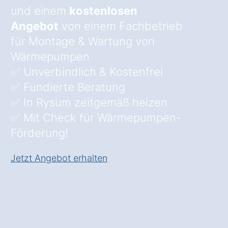
und einem
kostenlosen
Angebot
von einem Fachbetrieb
für Montage & Wartung von
Wärmepumpen
✅ Unverbindlich & Kostenfrei
✅ Fundierte Beratung
✅ In Rysum zeitgemäß heizen
✅ Mit Check für Wärmepumpen-
Förderung!
Jetzt Angebot erhalten