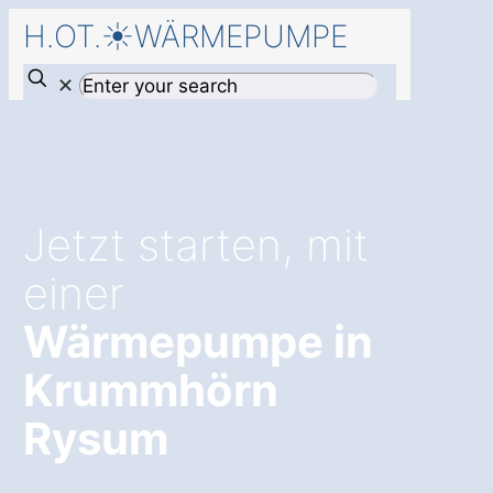
H.OT.☀️WÄRMEPUMPE
✕
Jetzt starten, mit
einer
Wärmepumpe in
Krummhörn
Rysum