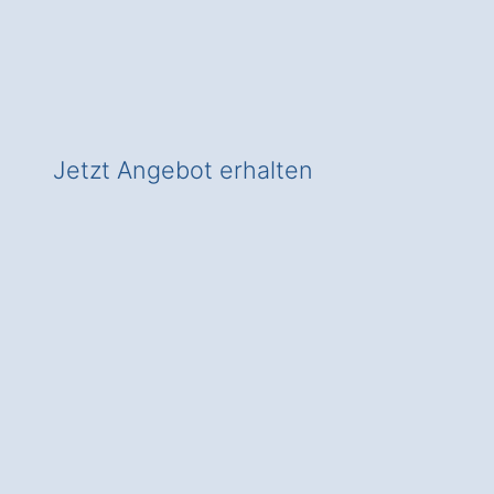
✅ In Buchhaus zeitgemäß heizen
✅ Mit Check für Wärmepumpen-
Förderung!
Jetzt Angebot erhalten