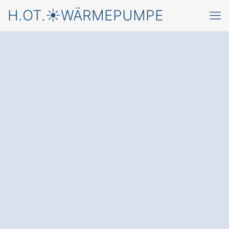
H.OT.☀️WÄRMEPUMPE
Starten Sie jetzt mit
einer
Wärmepumpe in
Kirchenlamitz
Buchhaus
und einem
kostenfreien Angebot
von
einem Fachbetrieb für Wärmepumpen
✅ Unverbindlich & Kostenfrei
✅ Fundierte Beratung