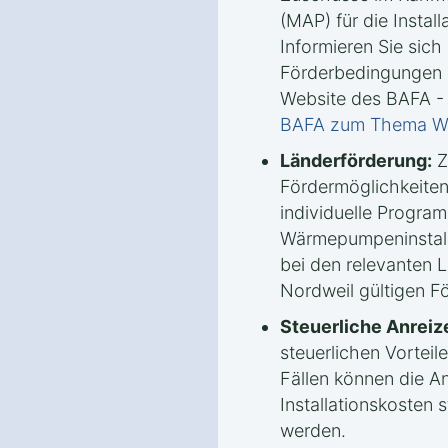
(MAP) für die Insta
Informieren Sie sich 
Förderbedingungen u
Website des BAFA -
BAFA zum Thema 
Länderförderung:
Z
Fördermöglichkeiten
individuelle Progra
Wärmepumpeninstalla
bei den relevanten 
Nordweil gültigen Fö
Steuerliche Anreiz
steuerlichen Vorteile
Fällen können die A
Installationskosten 
werden.