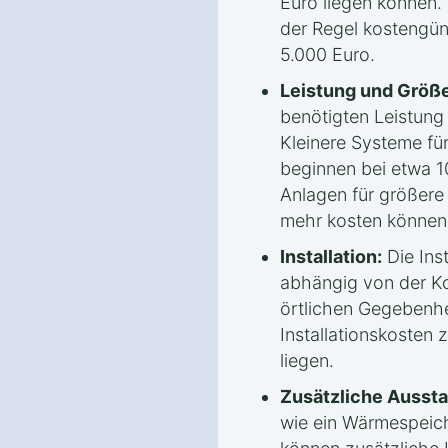
Euro liegen können.
der Regel kostengün
5.000 Euro.
Leistung und Größe
benötigten Leistun
Kleinere Systeme fü
beginnen bei etwa 1
Anlagen für größere
mehr kosten können
Installation:
Die Inst
abhängig von der Ko
örtlichen Gegebenhe
Installationskosten
liegen.
Zusätzliche Aussta
wie ein Wärmespeic