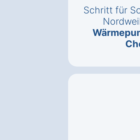
Schritt für S
Nordwei
Wärmepu
Ch