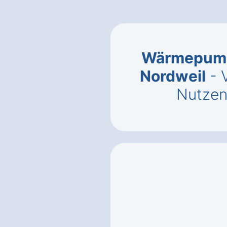
Wärmepump
Nordweil
- 
Nutzen