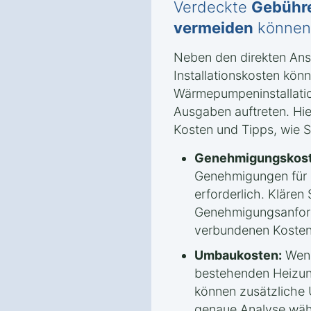
Verdeckte
Gebühr
vermeiden
können
Neben den direkten An
Installationskosten könn
Wärmepumpeninstallatio
Ausgaben auftreten. Hie
Kosten und Tipps, wie 
Genehmigungskost
Genehmigungen für
erforderlich. Klären 
Genehmigungsanford
verbundenen Kosten
Umbaukosten:
Wenn
bestehenden Heizun
können zusätzliche
genaue Analyse wäh