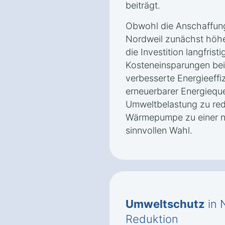
beiträgt.
Obwohl die Anschaffun
Nordweil zunächst höher
die Investition langfrist
Kosteneinsparungen bei
verbesserte Energieeffi
erneuerbarer Energieque
Umweltbelastung zu re
Wärmepumpe zu einer na
sinnvollen Wahl.
Umweltschutz
in 
Reduktion