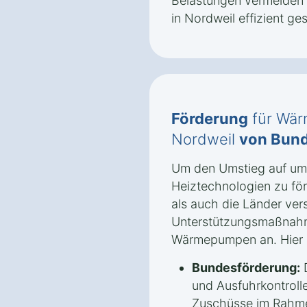
Belastungen vermeiden
in Nordweil effizient ges
Förderung
für Wär
Nordweil
von Bund
Um den Umstieg auf umw
Heiztechnologien zu fö
als auch die Länder ve
Unterstützungsmaßnah
Wärmepumpen an. Hier s
Bundesförderung:
D
und Ausfuhrkontrolle
Zuschüsse im Rahm