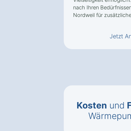
nach Ihren Bedürfnissen
Nordweil für zusätzliche
Jetzt A
Kosten
und
Wärmepump