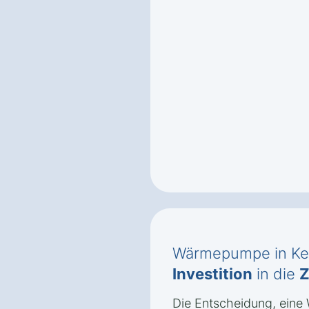
Wärmepumpe in Ken
Investition
in die
Z
Die Entscheidung, ein