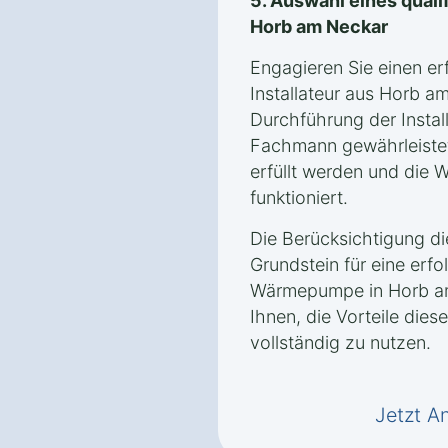
5. Auswahl eines qualif
Horb am Neckar
Engagieren Sie einen er
Installateur aus Horb a
Durchführung der Instal
Fachmann gewährleistet
erfüllt werden und die
funktioniert.
Die Berücksichtigung d
Grundstein für eine erfol
Wärmepumpe in Horb am
Ihnen, die Vorteile die
vollständig zu nutzen.
Jetzt A