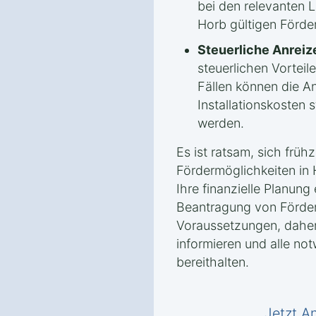
bei den relevanten 
Horb gültigen Förder
Steuerliche Anreiz
steuerlichen Vorteile
Fällen können die A
Installationskosten 
werden.
Es ist ratsam, sich frühz
Fördermöglichkeiten in 
Ihre finanzielle Planung
Beantragung von Förderm
Voraussetzungen, daher 
informieren und alle no
bereithalten.
Jetzt A