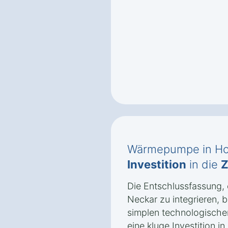
Wärmepumpe in Hor
Investition
in die
Z
Die Entschlussfassung
Neckar zu integrieren, 
simplen technologische
eine kluge Investition i