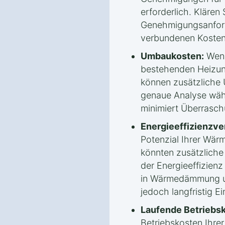
erforderlich. Klären 
Genehmigungsanford
verbundenen Kosten
Umbaukosten:
Wenn
bestehenden Heizun
können zusätzliche
genaue Analyse wäh
minimiert Überrasc
Energieeffizienzv
Potenzial Ihrer Wä
könnten zusätzlich
der Energieeffizienz 
in Wärmedämmung un
jedoch langfristig E
Laufende Betriebs
Betriebskosten Ihr