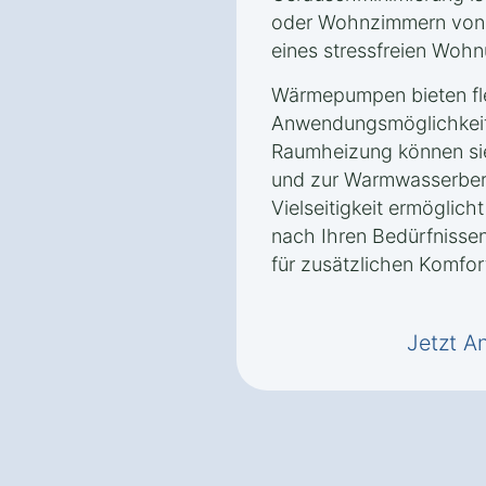
oder Wohnzimmern von V
eines stressfreien Wohn
Wärmepumpen bieten fle
Anwendungsmöglichkeite
Raumheizung können si
und zur Warmwasserbere
Vielseitigkeit ermöglic
nach Ihren Bedürfnissen
für zusätzlichen Komfort
Jetzt A