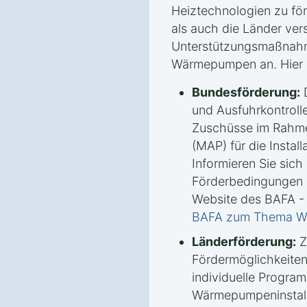
Heiztechnologien zu fö
als auch die Länder ve
Unterstützungsmaßnah
Wärmepumpen an. Hier s
Bundesförderung:
D
und Ausfuhrkontrolle
Zuschüsse im Rahm
(MAP) für die Insta
Informieren Sie sich 
Förderbedingungen u
Website des BAFA -
BAFA zum Thema 
Länderförderung:
Z
Fördermöglichkeiten
individuelle Progra
Wärmepumpeninstalla