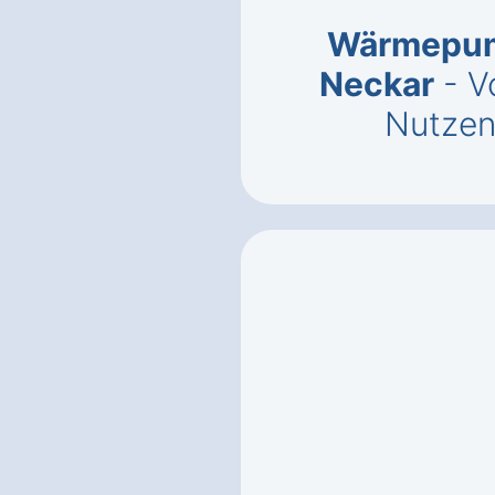
Wärmepum
Neckar
- V
Nutzen