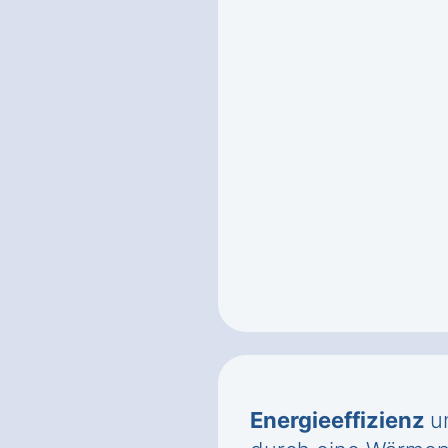
Energieeffizienz
u