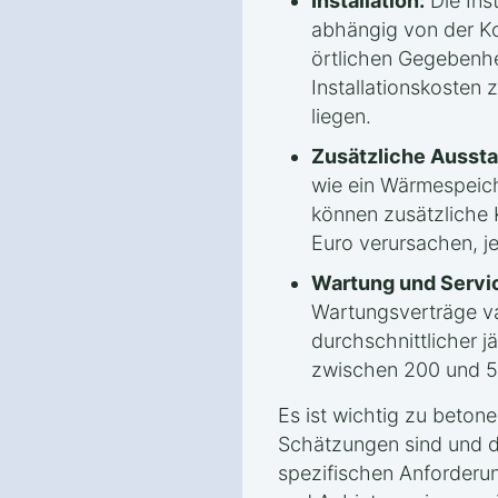
Installation:
Die Inst
abhängig von der Ko
örtlichen Gegebenhe
Installationskosten
liegen.
Zusätzliche Aussta
wie ein Wärmespeic
können zusätzliche 
Euro verursachen, j
Wartung und Servi
Wartungsverträge var
durchschnittlicher j
zwischen 200 und 5
Es ist wichtig zu beton
Schätzungen sind und d
spezifischen Anforderu