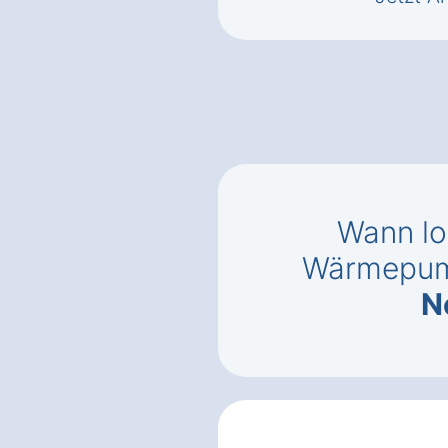
Wann lo
Wärmepu
N