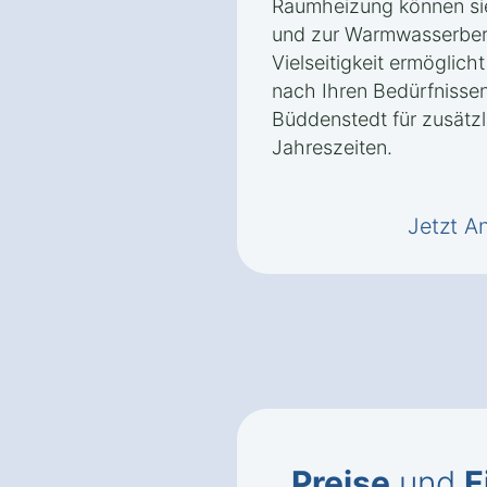
Raumheizung können si
und zur Warmwasserbere
Vielseitigkeit ermöglic
nach Ihren Bedürfnissen
Büddenstedt für zusätzl
Jahreszeiten.
Jetzt A
Preise
und
F