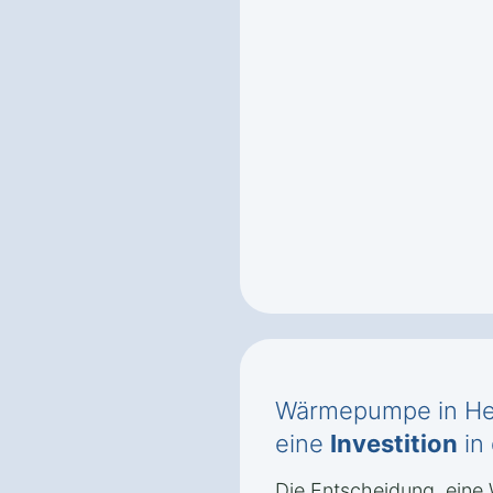
Wärmepumpe in He
eine
Investition
in
Die Entscheidung, ein