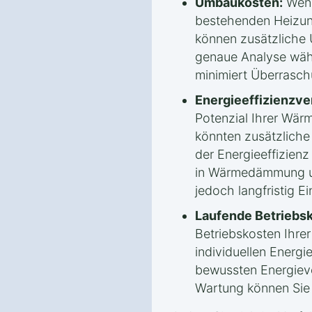
Umbaukosten:
Wenn
bestehenden Heizun
können zusätzliche
genaue Analyse wäh
minimiert Überrasc
Energieeffizienzv
Potenzial Ihrer Wä
könnten zusätzlich
der Energieeffizienz 
in Wärmedämmung un
jedoch langfristig E
Laufende Betriebs
Betriebskosten Ihr
individuellen Energ
bewussten Energiev
Wartung können Sie l