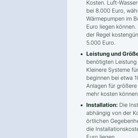
Kosten. Luft-Wasse
bei 8.000 Euro, wäh
Wärmepumpen im Ber
Euro liegen können.
der Regel kostengün
5.000 Euro.
Leistung und Größe
benötigten Leistun
Kleinere Systeme fü
beginnen bei etwa 1
Anlagen für größere
mehr kosten können
Installation:
Die Inst
abhängig von der Ko
örtlichen Gegebenhe
die Installationsko
Euro liegen.