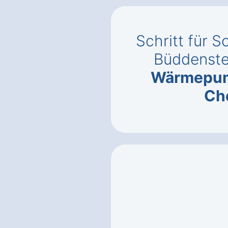
Schritt für S
Büddenste
Wärmepu
Ch