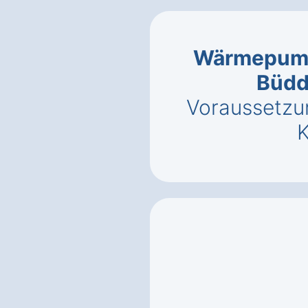
Wärmepump
Büdd
Voraussetzu
K