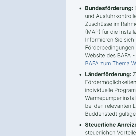
Bundesförderung:
D
und Ausfuhrkontrolle
Zuschüsse im Rahm
(MAP) für die Insta
Informieren Sie sich 
Förderbedingungen u
Website des BAFA -
BAFA zum Thema 
Länderförderung:
Z
Fördermöglichkeiten
individuelle Progra
Wärmepumpeninstalla
bei den relevanten 
Büddenstedt gültige
Steuerliche Anreiz
steuerlichen Vorteile