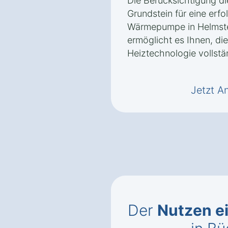
Die Berücksichtigung d
Grundstein für eine erfol
Wärmepumpe in Helmst
ermöglicht es Ihnen, die
Heiztechnologie vollstä
Jetzt A
Der
Nutzen e