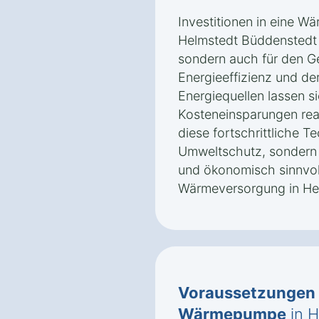
Investitionen in eine W
Helmstedt Büddenstedt n
sondern auch für den Ge
Energieeffizienz und de
Energiequellen lassen si
Kosteneinsparungen real
diese fortschrittliche T
Umweltschutz, sondern 
und ökonomisch sinnvol
Wärmeversorgung in He
Voraussetzungen
Wärmepumpe
in 