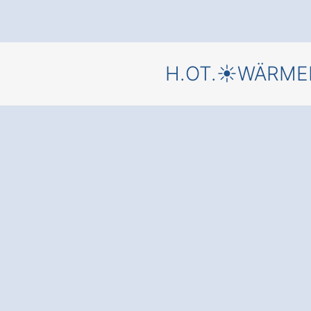
Jetzt starte
H.OT.☀️WÄRM
einer
Wärmepum
Halsbach
Schupfing
und einem
kostenfre
Angebot
von einem
Fachbetrieb für Wä
✅ Unverbindlich & Ko
✅ Fundierte Beratun