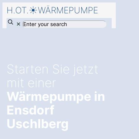
H.OT.☀️WÄRMEPUMPE
✕
Starten Sie jetzt
mit einer
Wärmepumpe in
Ensdorf
Uschlberg