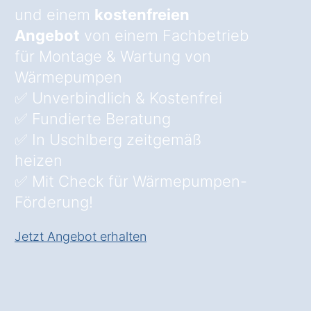
und einem
kostenfreien
Angebot
von einem Fachbetrieb
für Montage & Wartung von
Wärmepumpen
✅ Unverbindlich & Kostenfrei
✅ Fundierte Beratung
✅ In Uschlberg zeitgemäß
heizen
✅ Mit Check für Wärmepumpen-
Förderung!
Jetzt Angebot erhalten