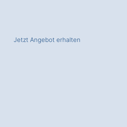
✅ In Riefer zeitgemäß heizen
✅ Mit Check für Wärmepumpen-
Förderung!
Jetzt Angebot erhalten