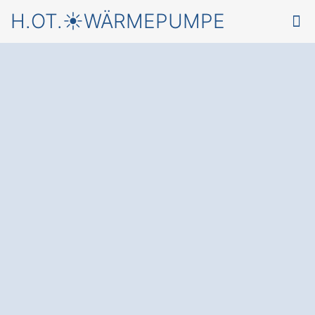
H.OT.☀️WÄRMEPUMPE
Starten Sie jetzt mit
einer
Wärmepumpe in
Engelsberg Riefer
und einem
kostenlosen Angebot
von
einem Fachbetrieb für Wärmepumpen
✅ Unverbindlich & Kostenfrei
✅ Beratung vom Wärmepumpen-
Experten