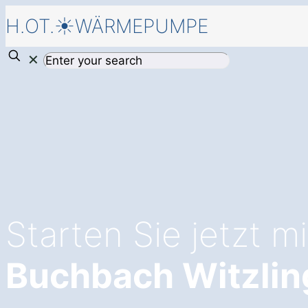
H.OT.☀️WÄRMEPUMPE
✕
Starten Sie jetzt m
Buchbach Witzlin