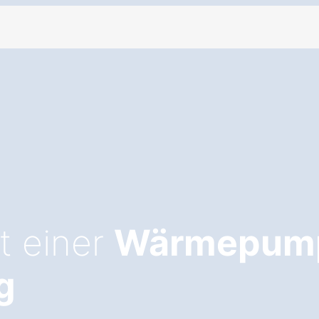
it einer
Wärmepump
g