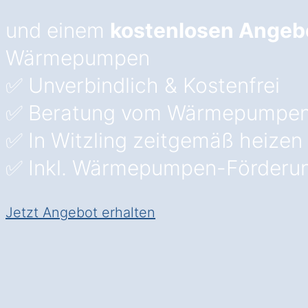
und einem
kostenlosen Angeb
Wärmepumpen
✅ Unverbindlich & Kostenfrei
✅ Beratung vom Wärmepumpen
✅ In Witzling zeitgemäß heizen
✅ Inkl. Wärmepumpen-Förderu
Jetzt Angebot erhalten