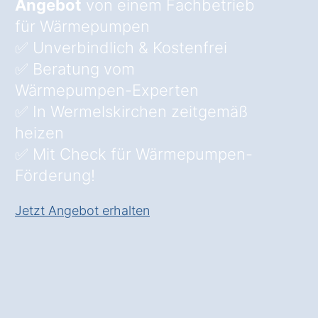
Angebot
von einem Fachbetrieb
für Wärmepumpen
✅ Unverbindlich & Kostenfrei
✅ Beratung vom
Wärmepumpen-Experten
✅ In Wermelskirchen zeitgemäß
heizen
✅ Mit Check für Wärmepumpen-
Förderung!
Jetzt Angebot erhalten