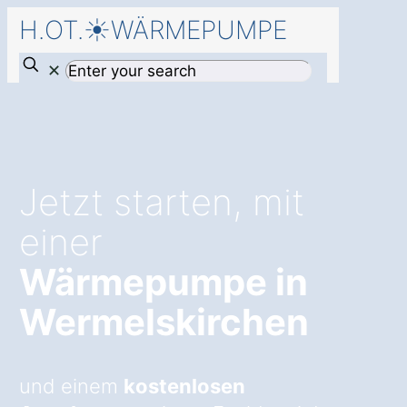
H.OT.☀️WÄRMEPUMPE
✕
Jetzt starten, mit
einer
Wärmepumpe in
Wermelskirchen
und einem
kostenlosen