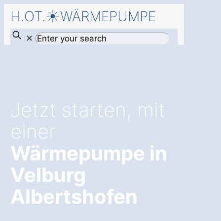
H.OT.☀️WÄRMEPUMPE
✕
Jetzt starten, mit
einer
Wärmepumpe in
Velburg
Albertshofen