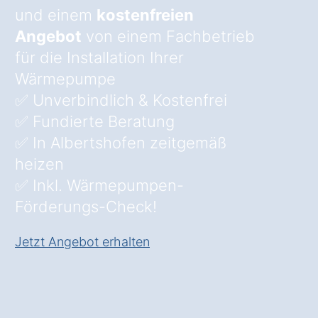
und einem
kostenfreien
Angebot
von einem Fachbetrieb
für die Installation Ihrer
Wärmepumpe
✅ Unverbindlich & Kostenfrei
✅ Fundierte Beratung
✅ In Albertshofen zeitgemäß
heizen
✅ Inkl. Wärmepumpen-
Förderungs-Check!
Jetzt Angebot erhalten