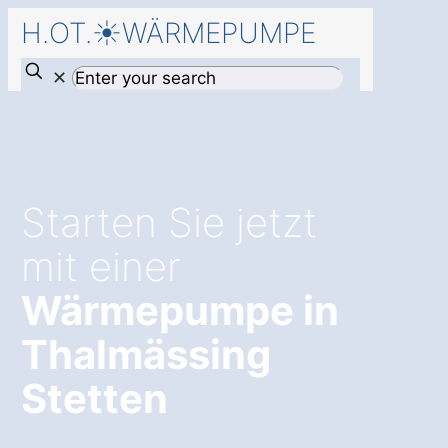
H.OT.☀️WÄRMEPUMPE
✕
Starten Sie jetzt
mit einer
Wärmepumpe in
Thalmässing
Stetten