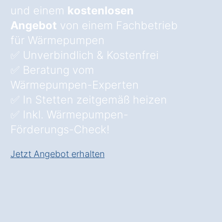
und einem
kostenlosen
Angebot
von einem Fachbetrieb
für Wärmepumpen
✅ Unverbindlich & Kostenfrei
✅ Beratung vom
Wärmepumpen-Experten
✅ In Stetten zeitgemäß heizen
✅ Inkl. Wärmepumpen-
Förderungs-Check!
Jetzt Angebot erhalten