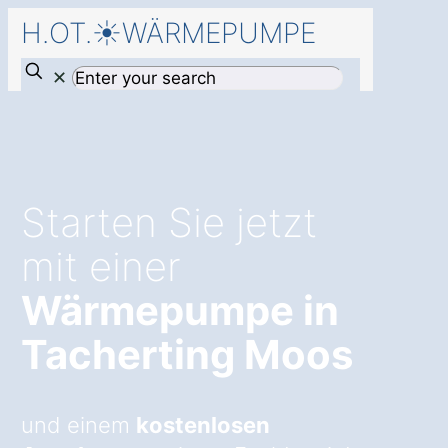
H.OT.☀️WÄRMEPUMPE
✕
Starten Sie jetzt
mit einer
Wärmepumpe in
Tacherting Moos
und einem
kostenlosen