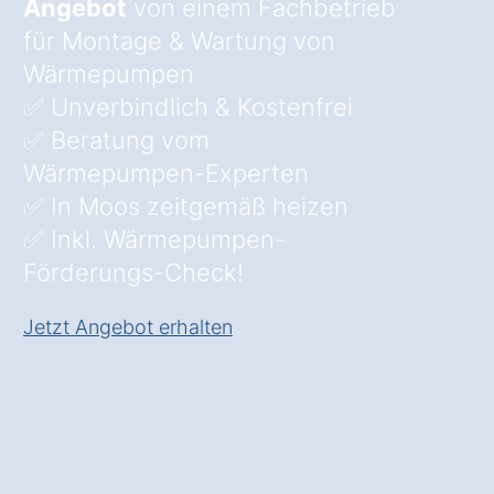
Angebot
von einem Fachbetrieb
für Montage & Wartung von
Wärmepumpen
✅ Unverbindlich & Kostenfrei
✅ Beratung vom
Wärmepumpen-Experten
✅ In Moos zeitgemäß heizen
✅ Inkl. Wärmepumpen-
Förderungs-Check!
Jetzt Angebot erhalten