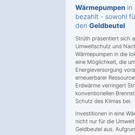
Wärmepumpen
in
bezahlt - sowohl f
den
Geldbeutel
Strüth präsentiert sich 
Umweltschutz und Nachha
Wärmepumpen in die loka
eine Möglichkeit, die u
Energieversorgung vora
erneuerbarer Ressource
Erdwärme verringert Str
konventionellen Brennst
Schutz des Klimas bei.
Investitionen in eine W
nicht nur für die Umwel
Geldbeutel aus. Aufgrun