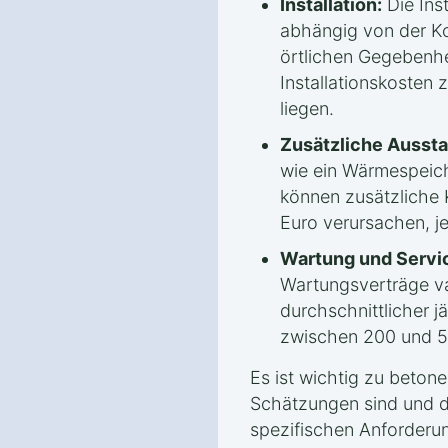
Installation:
Die Inst
abhängig von der Ko
örtlichen Gegebenhe
Installationskosten
liegen.
Zusätzliche Aussta
wie ein Wärmespeic
können zusätzliche 
Euro verursachen, j
Wartung und Servi
Wartungsverträge var
durchschnittlicher j
zwischen 200 und 5
Es ist wichtig zu beton
Schätzungen sind und d
spezifischen Anforderu