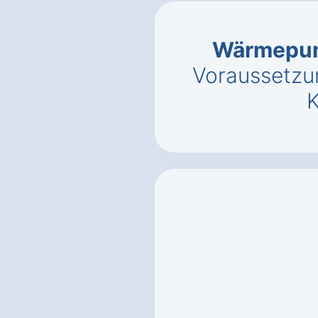
Wärmepum
Voraussetzu
K