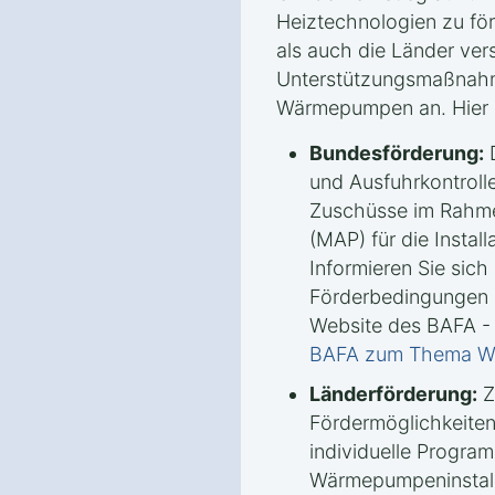
Heiztechnologien zu fö
als auch die Länder ve
Unterstützungsmaßnah
Wärmepumpen an. Hier s
Bundesförderung:
D
und Ausfuhrkontrolle
Zuschüsse im Rahm
(MAP) für die Insta
Informieren Sie sich 
Förderbedingungen u
Website des BAFA -
BAFA zum Thema 
Länderförderung:
Z
Fördermöglichkeiten
individuelle Progra
Wärmepumpeninstalla