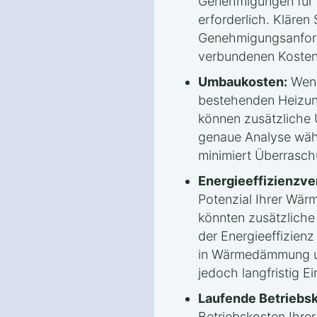
Genehmigungen für
erforderlich. Klären 
Genehmigungsanford
verbundenen Kosten
Umbaukosten:
Wenn
bestehenden Heizun
können zusätzliche
genaue Analyse wäh
minimiert Überrasc
Energieeffizienzv
Potenzial Ihrer Wä
könnten zusätzlich
der Energieeffizienz 
in Wärmedämmung un
jedoch langfristig E
Laufende Betriebs
Betriebskosten Ihr