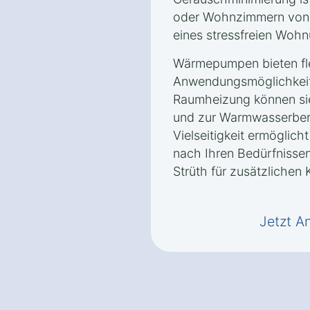
oder Wohnzimmern von V
eines stressfreien Wohn
Wärmepumpen bieten fle
Anwendungsmöglichkeite
Raumheizung können si
und zur Warmwasserbere
Vielseitigkeit ermöglic
nach Ihren Bedürfnissen
Strüth für zusätzlichen 
Jetzt A