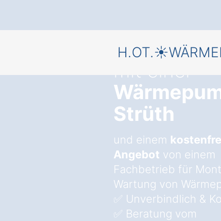
Starten Sie 
H.OT.☀️WÄRM
mit einer
Wärmepum
Strüth
und einem
kostenfre
Angebot
von einem
Fachbetrieb für Mon
Wartung von Wärme
✅ Unverbindlich & Ko
✅ Beratung vom