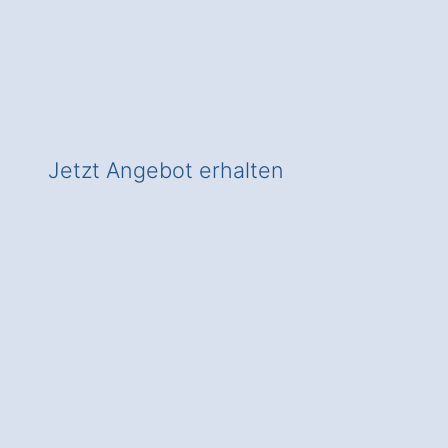
Experten
✅ In Gutzberg zeitgemäß heizen
✅ Mit Check für Wärmepumpen-
Förderung!
Jetzt Angebot erhalten