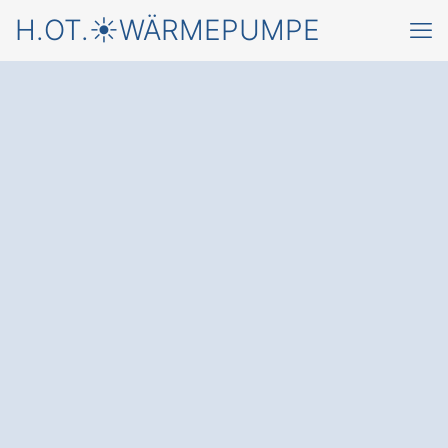
H.OT.☀️WÄRMEPUMPE
Jetzt starten, mit einer
Wärmepumpe in
Stein Gutzberg
und einem
kostenfreien Angebot
von
einem Fachbetrieb für Montage &
Wartung von Wärmepumpen
✅ Unverbindlich & Kostenfrei
✅ Beratung vom Wärmepumpen-