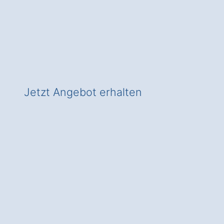
✅ Fundierte Beratung
✅ In Birkenmühle zeitgemäß heizen
✅ Inkl. Wärmepumpen-Förderungs-
Check!
Jetzt Angebot erhalten