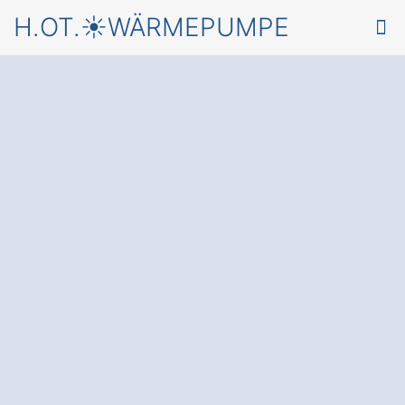
H.OT.☀️WÄRMEPUMPE
Starten Sie jetzt mit
einer
Wärmepumpe in
Sengenthal
Birkenmühle
und einem
kostenlosen Angebot
von
einem Fachbetrieb für Montage &
Wartung von Wärmepumpen
✅ Unverbindlich & Kostenfrei