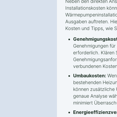
Neben den direkten An
Installationskosten könn
Wärmepumpeninstallatio
Ausgaben auftreten. Hie
Kosten und Tipps, wie 
Genehmigungskost
Genehmigungen für
erforderlich. Klären 
Genehmigungsanford
verbundenen Kosten
Umbaukosten:
Wenn
bestehenden Heizun
können zusätzliche
genaue Analyse wäh
minimiert Überrasc
Energieeffizienzv