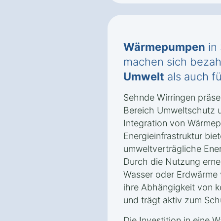
Wärmepumpen
in
machen sich bezahl
Umwelt
als auch f
Sehnde Wirringen präsent
Bereich Umweltschutz u
Integration von Wärmep
Energieinfrastruktur biet
umweltverträgliche Ene
Durch die Nutzung erne
Wasser oder Erdwärme v
ihre Abhängigkeit von k
und trägt aktiv zum Sch
Die Investition in eine