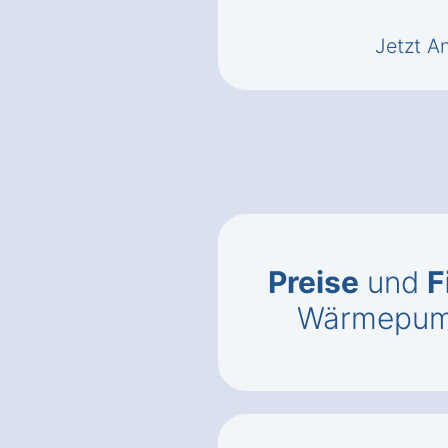
Jetzt A
Preise
und
F
Wärmepump