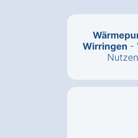
Wärmepum
Wirringen
- 
Nutzen