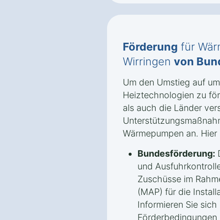
Förderung
für Wär
Wirringen
von Bun
Um den Umstieg auf umw
Heiztechnologien zu fö
als auch die Länder ve
Unterstützungsmaßnah
Wärmepumpen an. Hier s
Bundesförderung:
D
und Ausfuhrkontrolle
Zuschüsse im Rahm
(MAP) für die Insta
Informieren Sie sich 
Förderbedingungen u