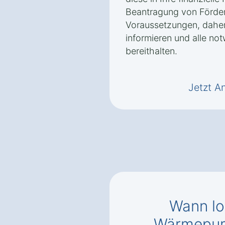
Beantragung von Förderm
Voraussetzungen, daher 
informieren und alle no
bereithalten.
Jetzt A
Wann lo
Wärmepu