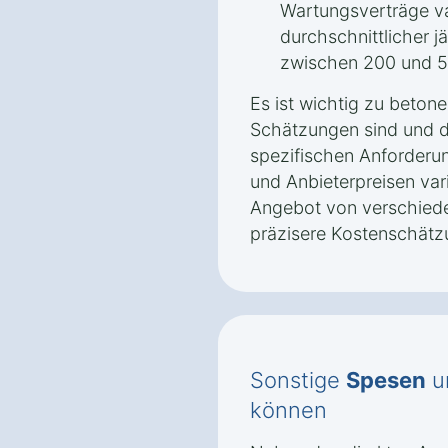
Wartungsverträge var
durchschnittlicher j
zwischen 200 und 5
Es ist wichtig zu beton
Schätzungen sind und d
spezifischen Anforderu
und Anbieterpreisen vari
Angebot von verschiede
präzisere Kostenschätz
Sonstige
Spesen
u
können