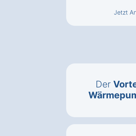
Jetzt A
Der
Vorte
Wärmepu