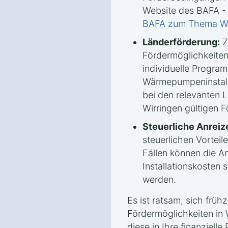
Website des BAFA -
BAFA zum Thema 
Länderförderung:
Z
Fördermöglichkeiten
individuelle Progra
Wärmepumpeninstalla
bei den relevanten 
Wirringen gültigen F
Steuerliche Anreiz
steuerlichen Vorteile
Fällen können die A
Installationskosten 
werden.
Es ist ratsam, sich frühz
Fördermöglichkeiten in 
diese in Ihre finanziell