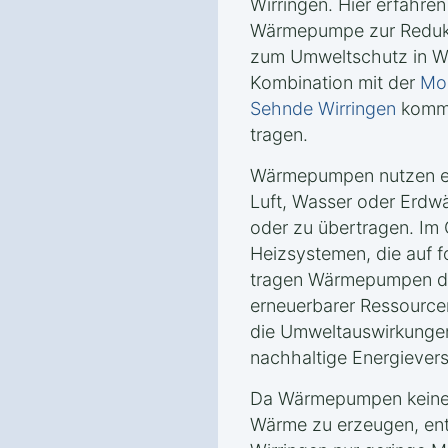
Wirringen. Hier erfahren
Wärmepumpe zur Reduk
zum Umweltschutz in Wir
Kombination mit der
Mon
Sehnde Wirringen
kommt
tragen.
Wärmepumpen nutzen er
Luft, Wasser oder Erd
oder zu übertragen. Im
Heizsystemen, die auf f
tragen Wärmepumpen da
erneuerbarer Ressourcen
die Umweltauswirkungen
nachhaltige Energievers
Da Wärmepumpen keine 
Wärme zu erzeugen, ents