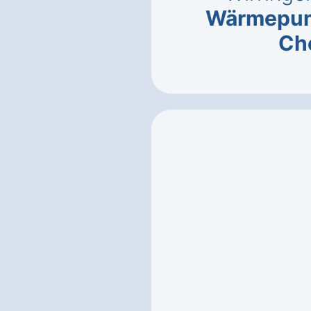
Wärmepu
Ch