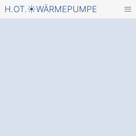
H.OT.☀️WÄRMEPUMPE
Starten Sie jetzt mit
einer
Wärmepumpe in
Schönbrunn
Moosbrunn
und einem
kostenfreien Angebot
von
einem Fachbetrieb für Montage &
Wartung von Wärmepumpen
✅ Unverbindlich & Kostenfrei