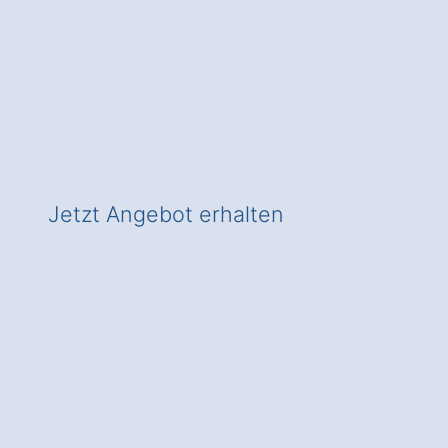
✅ Beratung vom Wärmepumpen-
Experten
✅ In Moosbrunn zeitgemäß heizen
✅ Inkl. Wärmepumpen-Förderungs-
Check!
Jetzt Angebot erhalten