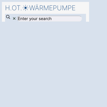
H.OT.☀️WÄRMEPUMPE
✕
Starten Sie jetzt
mit einer
Wärmepumpe in
Schlöben Rabis
und einem
kostenfreien