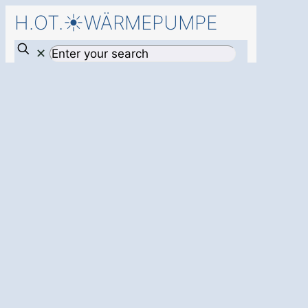
H.OT.☀️WÄRMEPUMPE
✕
Jetzt starten, mit
einer
Wärmepumpe in
Rövershagen
Niederhagen