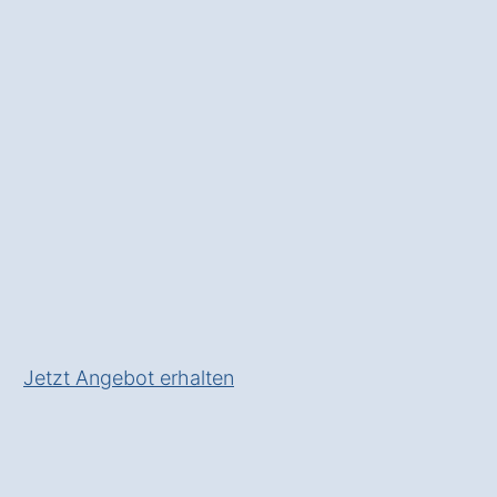
und einem
kostenlosen
Angebot
von einem Fachbetrieb
für die Installation Ihrer
Wärmepumpe
✅ Unverbindlich & Kostenfrei
✅ Fundierte Beratung
✅ In Niederhagen zeitgemäß
heizen
✅ Inkl. Wärmepumpen-
Förderungs-Check!
Jetzt Angebot erhalten