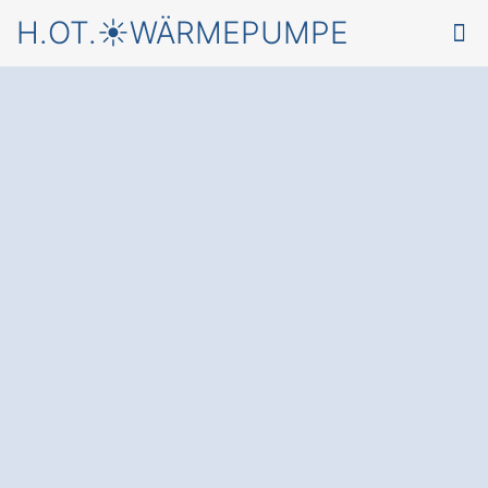
H.OT.☀️WÄRMEPUMPE
Jetzt starten, mit einer
Wärmepumpe in
Römhild
Simmershausen
und einem
kostenlosen Angebot
von
einem Fachbetrieb für Wärmepumpen
✅ Unverbindlich & Kostenfrei
✅ Fundierte Beratung