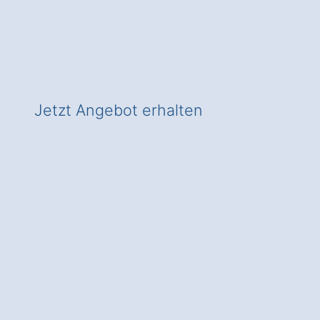
✅ In Simmershausen zeitgemäß heizen
✅ Mit Check für Wärmepumpen-
Förderung!
Jetzt Angebot erhalten