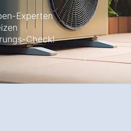
en-Experten
eizen
rungs-Check!