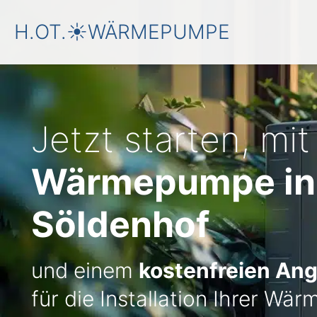
H.OT.☀️WÄRMEPUMPE
Jetzt starten, mit
Wärmepumpe in
Söldenhof
und einem
kostenfreien An
für die Installation Ihrer W