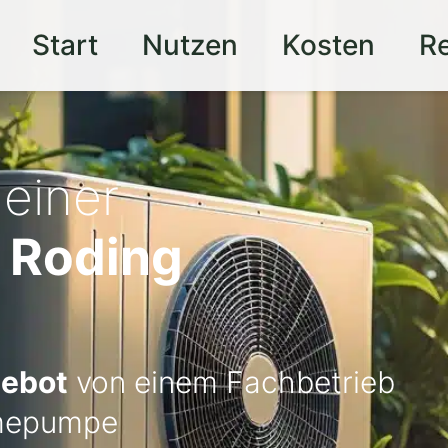
Start
Nutzen
Kosten
R
 einer
 Roding
gebot
von einem Fachbetrieb
ärmepumpe