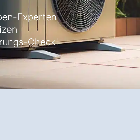
en-Experten
izen
rungs-Check!