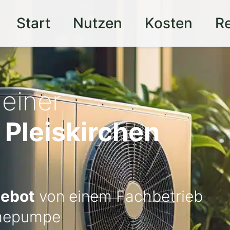
Start
Nutzen
Kosten
R
 einer
Pleiskirchen
gebot
von einem Fachbetrieb
ärmepumpe