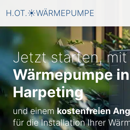
H.OT.☀️WÄRMEPUMPE
Jetzt starten, mit
Wärmepumpe in 
Harpeting
und einem
kostenfreien An
für die Installation Ihrer W