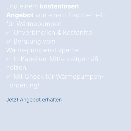
und einem
kostenlosen
Angebot
von einem Fachbetrieb
für Wärmepumpen
✅ Unverbindlich & Kostenfrei
✅ Beratung vom
Wärmepumpen-Experten
✅ In Kapellen-Mitte zeitgemäß
heizen
✅ Mit Check für Wärmepumpen-
Förderung!
Jetzt Angebot erhalten