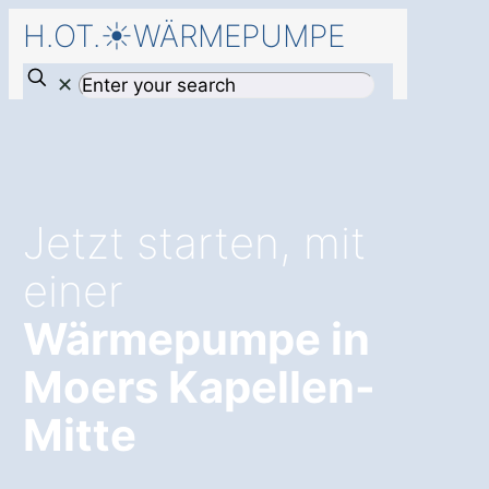
H.OT.☀️WÄRMEPUMPE
✕
Jetzt starten, mit
einer
Wärmepumpe in
Moers Kapellen-
Mitte