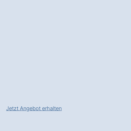
und einem
kostenlosen
Angebot
von einem Fachbetrieb
für die Installation Ihrer
Wärmepumpe
✅ Unverbindlich & Kostenfrei
✅ Beratung vom
Wärmepumpen-Experten
✅ In Volkenroda zeitgemäß
heizen
✅ Mit Check für Wärmepumpen-
Förderung!
Jetzt Angebot erhalten