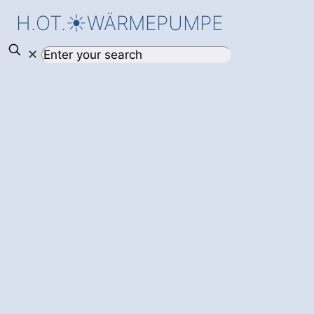
H.OT.☀️WÄRMEPUMPE
✕
Jetzt starten, mit
einer
Wärmepumpe in
Körner
Volkenroda