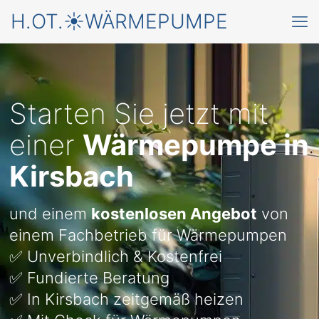
H.OT.☀️WÄRMEPUMPE
Starten Sie jetzt mit
einer
Wärmepumpe in
Kirsbach
und einem
kostenlosen Angebot
von
einem Fachbetrieb für Wärmepumpen
✅ Unverbindlich & Kostenfrei
✅ Fundierte Beratung
✅ In Kirsbach zeitgemäß heizen