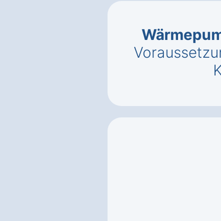
Wärmepum
Voraussetzu
K