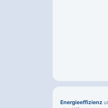
Energieeffizienz
u