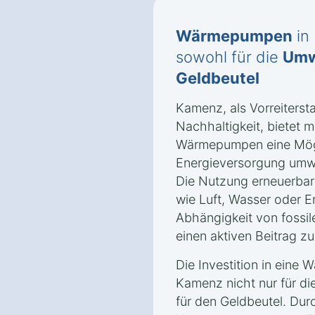
Wärmepumpen
in
sowohl für die
Umw
Geldbeutel
Kamenz, als Vorreiterst
Nachhaltigkeit, bietet mi
Wärmepumpen eine Mögli
Energieversorgung umwel
Die Nutzung erneuerbar
wie Luft, Wasser oder E
Abhängigkeit von fossil
einen aktiven Beitrag z
Die Investition in eine
Kamenz nicht nur für d
für den Geldbeutel. Durc