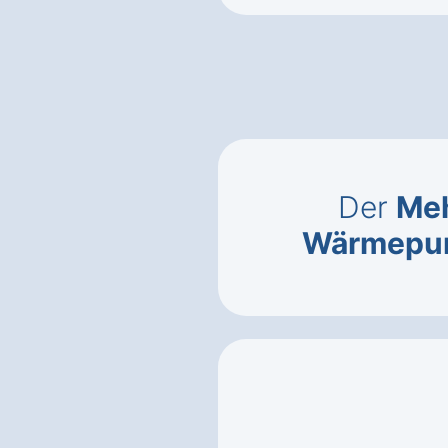
Der
Meh
Wärmepu