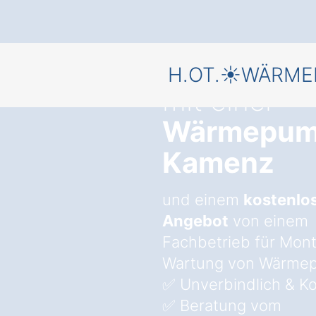
Starten Sie 
H.OT.☀️WÄRM
mit einer
Wärmepum
Kamenz
und einem
kostenlo
Angebot
von einem
Fachbetrieb für Mon
Wartung von Wärme
✅ Unverbindlich & Ko
✅ Beratung vom