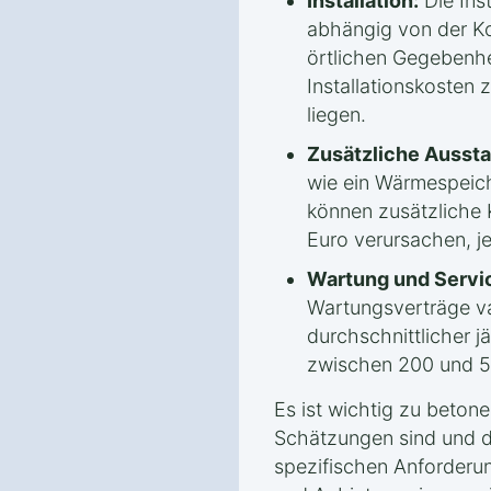
Installation:
Die Inst
abhängig von der Ko
örtlichen Gegebenhe
Installationskosten
liegen.
Zusätzliche Aussta
wie ein Wärmespeic
können zusätzliche 
Euro verursachen, j
Wartung und Servi
Wartungsverträge var
durchschnittlicher j
zwischen 200 und 5
Es ist wichtig zu beton
Schätzungen sind und d
spezifischen Anforderu