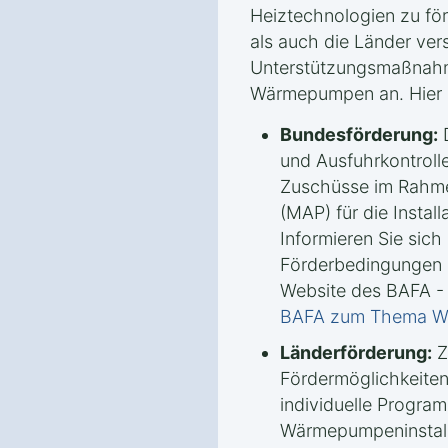
Heiztechnologien zu fö
als auch die Länder ve
Unterstützungsmaßnah
Wärmepumpen an. Hier s
Bundesförderung:
D
und Ausfuhrkontrolle
Zuschüsse im Rahm
(MAP) für die Insta
Informieren Sie sich 
Förderbedingungen u
Website des BAFA -
BAFA zum Thema 
Länderförderung:
Z
Fördermöglichkeiten
individuelle Progra
Wärmepumpeninstalla