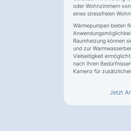
oder Wohnzimmern von V
eines stressfreien Wohn
Wärmepumpen bieten fle
Anwendungsmöglichkeite
Raumheizung können si
und zur Warmwasserbere
Vielseitigkeit ermöglic
nach Ihren Bedürfnissen
Kamenz für zusätzlichen
Jetzt A