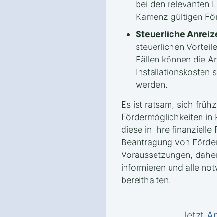
bei den relevanten 
Kamenz gültigen För
Steuerliche Anreiz
steuerlichen Vorteile
Fällen können die A
Installationskosten 
werden.
Es ist ratsam, sich frühz
Fördermöglichkeiten in
diese in Ihre finanziell
Beantragung von Förderm
Voraussetzungen, daher 
informieren und alle no
bereithalten.
Jetzt A