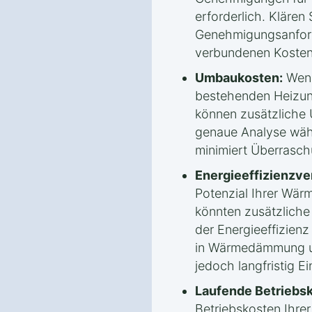
erforderlich. Klären 
Genehmigungsanford
verbundenen Kosten
Umbaukosten:
Wenn
bestehenden Heizun
können zusätzliche
genaue Analyse wäh
minimiert Überrasc
Energieeffizienzv
Potenzial Ihrer Wä
könnten zusätzlich
der Energieeffizienz 
in Wärmedämmung un
jedoch langfristig E
Laufende Betriebs
Betriebskosten Ihr