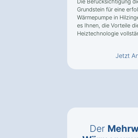
Die Berücksichtigung d
Grundstein für eine erfol
Wärmepumpe in Hilzinge
es Ihnen, die Vorteile d
Heiztechnologie vollstä
Jetzt A
Der
Mehrwe