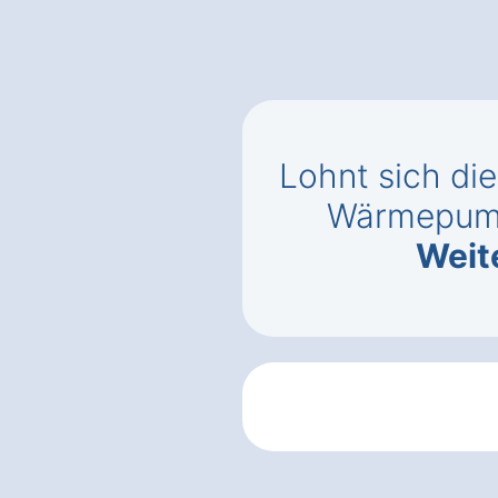
Lohnt sich di
Wärmepu
Weit