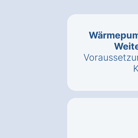
Wärmepump
Weit
Voraussetzu
K