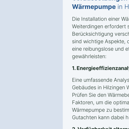
Wärmepumpe
in H
Die Installation einer 
Weiterdingen erfordert 
Berücksichtigung versc
sind wichtige Aspekte, 
eine reibungslose und eff
gewährleisten:
1. Energieeffizienzan
Eine umfassende Analyse
Gebäudes in Hilzingen W
Prüfen Sie den Wärmeb
Faktoren, um die optima
Wärmepumpe zu bestimm
Gutachten kann dabei hil