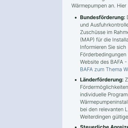
Wärmepumpen an. Hier s
Bundesförderung:
D
und Ausfuhrkontrolle
Zuschüsse im Rahm
(MAP) für die Insta
Informieren Sie sich 
Förderbedingungen u
Website des BAFA -
BAFA zum Thema 
Länderförderung:
Z
Fördermöglichkeiten
individuelle Progra
Wärmepumpeninstalla
bei den relevanten 
Weiterdingen gültige
Steuerliche Anreiz