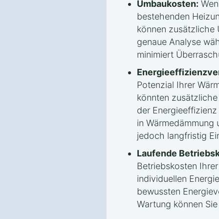
Umbaukosten:
Wenn
bestehenden Heizun
können zusätzliche
genaue Analyse wäh
minimiert Überrasc
Energieeffizienzv
Potenzial Ihrer Wä
könnten zusätzlich
der Energieeffizienz 
in Wärmedämmung un
jedoch langfristig E
Laufende Betriebs
Betriebskosten Ihr
individuellen Energ
bewussten Energiev
Wartung können Sie l