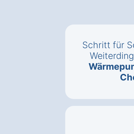
Schritt für S
Weiterdin
Wärmepu
Ch