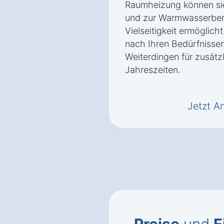
Raumheizung können si
und zur Warmwasserbere
Vielseitigkeit ermöglic
nach Ihren Bedürfnissen
Weiterdingen für zusätzl
Jahreszeiten.
Jetzt A