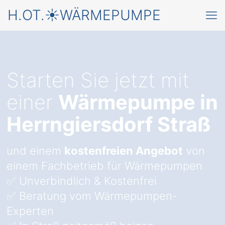
H.OT.☀️WÄRMEPUMPE
Starten Sie jetzt mit
einer
Wärmepumpe in
Herrngiersdorf Straß
und einem
kostenfreien Angebot
von
einem Fachbetrieb für Wärmepumpen
✅ Unverbindlich & Kostenfrei
✅ Beratung vom Wärmepumpen-
Experten