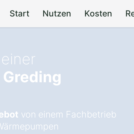
Start
Nutzen
Kosten
R
 einer
 Greding
ebot
von einem Fachbetrieb
n Wärmepumpen