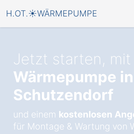
H.OT.☀️WÄRMEPUMPE
Jetzt starten, mit
Wärmepumpe in
Schutzendorf
und einem
kostenlosen Ang
für Montage & Wartung vo