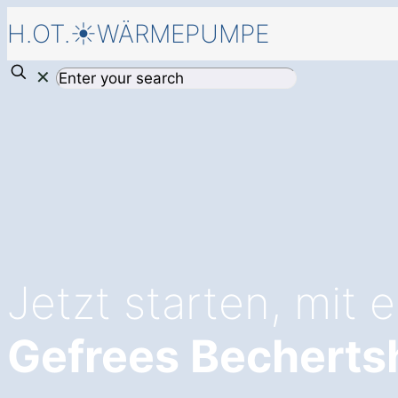
H.OT.☀️WÄRMEPUMPE
✕
Jetzt starten, mit 
Gefrees Becherts