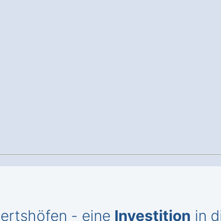
rtshöfen - eine
Investition
in d