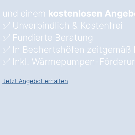
und einem
kostenlosen Angeb
✅ Unverbindlich & Kostenfrei
✅ Fundierte Beratung
✅ In Bechertshöfen zeitgemäß 
✅ Inkl. Wärmepumpen-Förderu
Jetzt Angebot erhalten