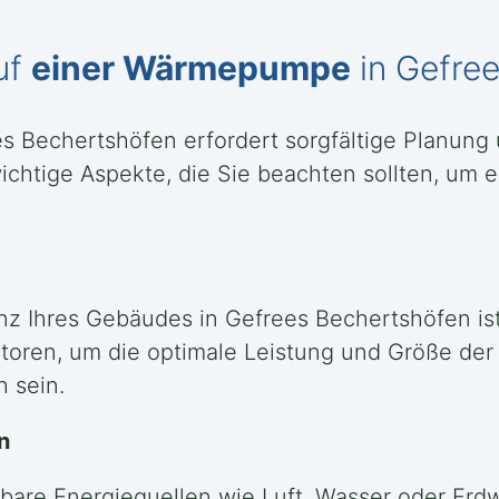
uf
einer Wärmepumpe
in Gefre
es Bechertshöfen erfordert sorgfältige Planung
chtige Aspekte, die Sie beachten sollten, um e
nz Ihres Gebäudes in Gefrees Bechertshöfen is
oren, um die optimale Leistung und Größe de
h sein.
n
rbare Energiequellen wie Luft, Wasser oder Erdw