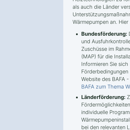
als auch die Länder ve
Unterstützungsmaßnah
Wärmepumpen an. Hier s
Bundesförderung:
D
und Ausfuhrkontrolle
Zuschüsse im Rahm
(MAP) für die Insta
Informieren Sie sich 
Förderbedingungen u
Website des BAFA -
BAFA zum Thema 
Länderförderung:
Z
Fördermöglichkeiten
individuelle Progra
Wärmepumpeninstalla
bei den relevanten 