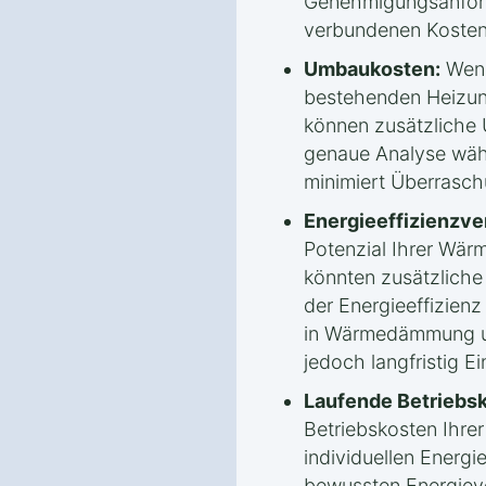
Genehmigungsanford
verbundenen Kosten
Umbaukosten:
Wenn
bestehenden Heizun
können zusätzliche
genaue Analyse wäh
minimiert Überrasc
Energieeffizienzv
Potenzial Ihrer Wä
könnten zusätzlich
der Energieeffizienz 
in Wärmedämmung un
jedoch langfristig E
Laufende Betriebs
Betriebskosten Ihr
individuellen Energ
bewussten Energiev