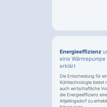
Energieeffizienz
u
eine Wärmepumpe in
erklärt
Die Entscheidung für e
Kühltechnologie bietet 
auch wirtschaftliche Vor
die Energieeffizienz e
Altjellingsdorf zu erhe