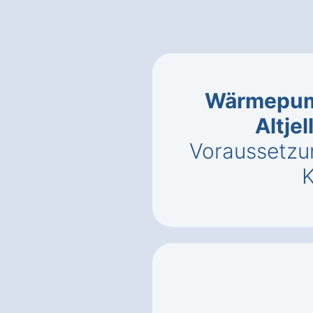
Wärmepum
Altje
Voraussetzu
K