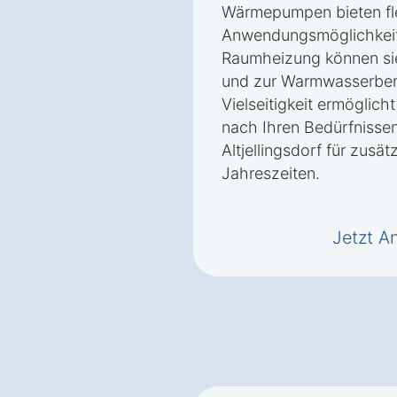
Wärmepumpen bieten fle
Anwendungsmöglichkeite
Raumheizung können si
und zur Warmwasserbere
Vielseitigkeit ermöglic
nach Ihren Bedürfnissen
Altjellingsdorf für zusät
Jahreszeiten.
Jetzt A