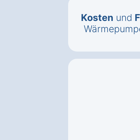
Kosten
und
F
Wärmepumpe i