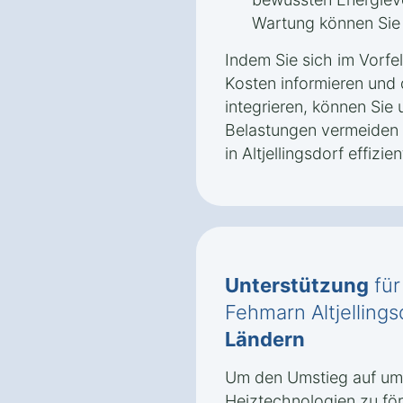
Wartung können Sie l
Indem Sie sich im Vorfe
Kosten informieren und 
integrieren, können Sie 
Belastungen vermeiden
in Altjellingsdorf effizie
Unterstützung
für
Fehmarn Altjelling
Ländern
Um den Umstieg auf umw
Heiztechnologien zu fö