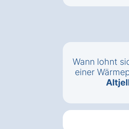
Wann lohnt si
einer Wärm
Altje