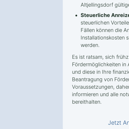
Altjellingsdorf gülti
Steuerliche Anreiz
steuerlichen Vorteile
Fällen können die A
Installationskosten 
werden.
Es ist ratsam, sich frühz
Fördermöglichkeiten in A
und diese in Ihre finanz
Beantragung von Förderm
Voraussetzungen, daher 
informieren und alle no
bereithalten.
Jetzt A