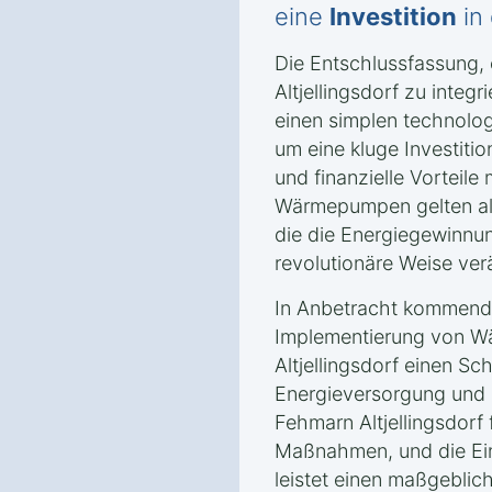
eine
Investition
in
Die Entschlussfassung
Altjellingsdorf zu integ
einen simplen technolo
um eine kluge Investitio
und finanzielle Vorteile
Wärmepumpen gelten als
die die Energiegewinnun
revolutionäre Weise ver
In Anbetracht kommender
Implementierung von 
Altjellingsdorf einen Sch
Energieversorgung und 
Fehmarn Altjellingsdorf
Maßnahmen, und die E
leistet einen maßgeblich