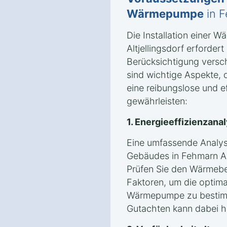
Wärmepumpe
in F
Die Installation einer
Altjellingsdorf erforder
Berücksichtigung versc
sind wichtige Aspekte, 
eine reibungslose und eff
gewährleisten:
1. Energieeffizienzan
Eine umfassende Analyse
Gebäudes in Fehmarn Alt
Prüfen Sie den Wärmeb
Faktoren, um die optima
Wärmepumpe zu bestimm
Gutachten kann dabei hil