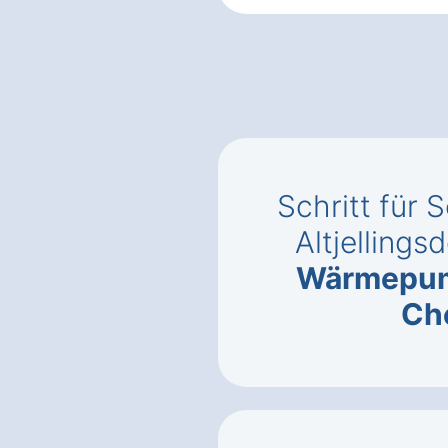
Schritt für 
Altjellings
Wärmepu
Ch