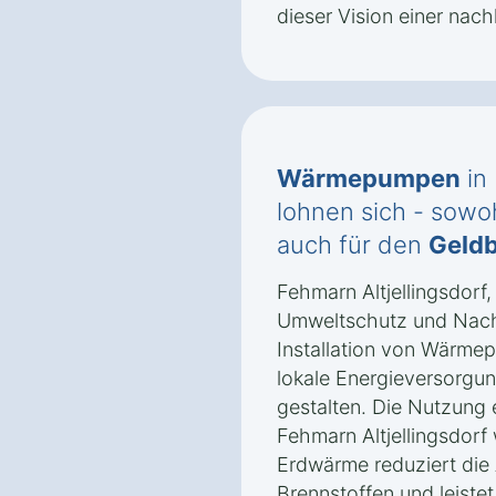
dieser Vision einer nach
Wärmepumpen
in 
lohnen sich - sowoh
auch für den
Geldb
Fehmarn Altjellingsdorf, 
Umweltschutz und Nachha
Installation von Wärmep
lokale Energieversorgun
gestalten. Die Nutzung 
Fehmarn Altjellingsdorf
Erdwärme reduziert die 
Brennstoffen und leiste