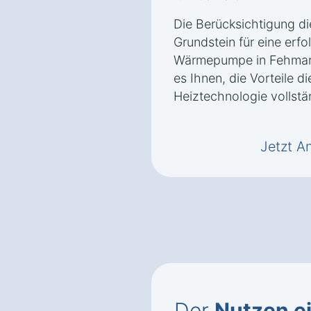
Die Berücksichtigung d
Grundstein für eine erfol
Wärmepumpe in Fehmarn 
es Ihnen, die Vorteile d
Heiztechnologie vollstä
Jetzt A
Der
Nutzen e