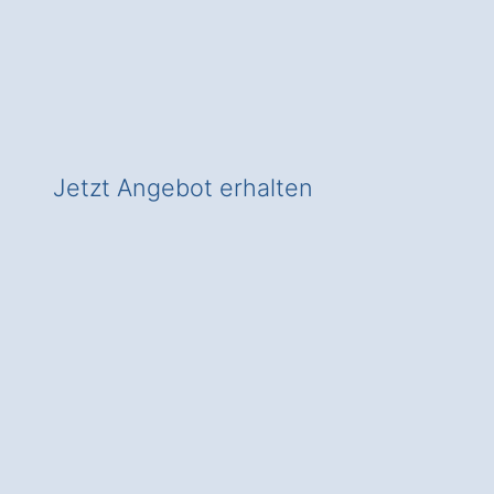
Experten
✅ In Holzweiler zeitgemäß heizen
✅ Mit Check für Wärmepumpen-
Förderung!
Jetzt Angebot erhalten