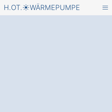
H.OT.☀️WÄRMEPUMPE
Starten Sie jetzt mit
einer
Wärmepumpe in
Erkelenz Holzweiler
und einem
kostenlosen Angebot
von
einem Fachbetrieb für Montage &
Wartung von Wärmepumpen
✅ Unverbindlich & Kostenfrei
✅ Beratung vom Wärmepumpen-