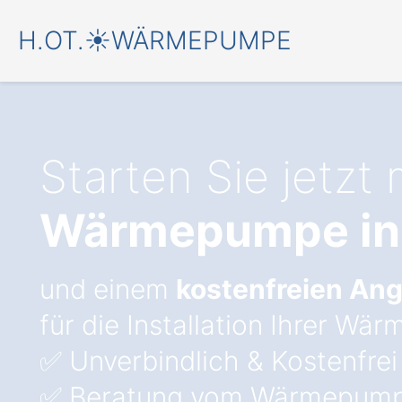
H.OT.☀️WÄRMEPUMPE
Starten Sie jetzt 
Wärmepumpe in
und einem
kostenfreien An
für die Installation Ihrer W
✅ Unverbindlich & Kostenfrei
✅ Beratung vom Wärmepump