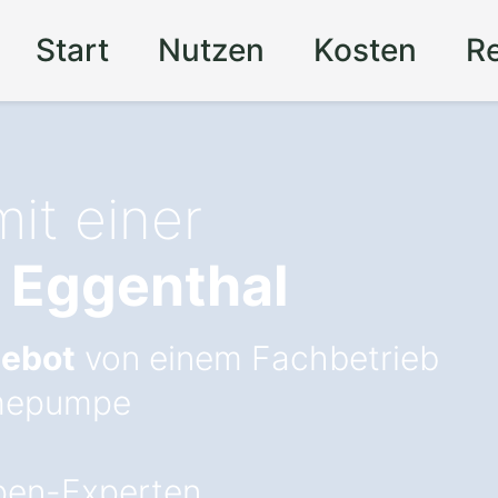
Start
Nutzen
Kosten
R
mit einer
 Eggenthal
gebot
von einem Fachbetrieb
ärmepumpe
en-Experten