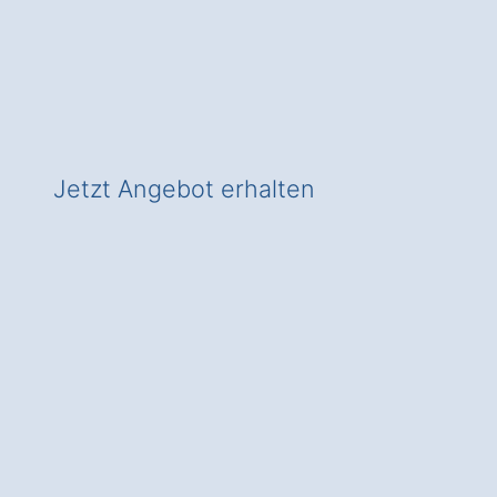
Experten
✅ In Schartau zeitgemäß heizen
✅ Mit Check für Wärmepumpen-
Förderung!
Jetzt Angebot erhalten