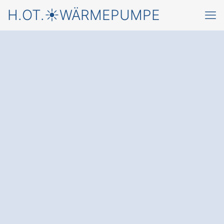
H.OT.☀️WÄRMEPUMPE
Starten Sie jetzt mit
einer
Wärmepumpe in
Burg Schartau
und einem
kostenfreien Angebot
von
einem Fachbetrieb für Montage &
Wartung von Wärmepumpen
✅ Unverbindlich & Kostenfrei
✅ Beratung vom Wärmepumpen-